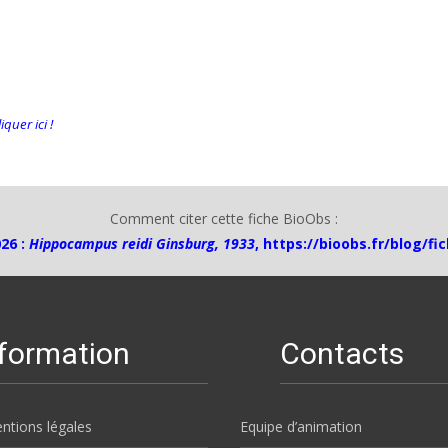
quer ici !
Comment citer cette fiche BioObs :
26 :
Hippocampus reidi Ginsburg, 1933
,
https://bioobs.fr/blog/fi
nformation
Contacts
ntions légales
Equipe d’animation