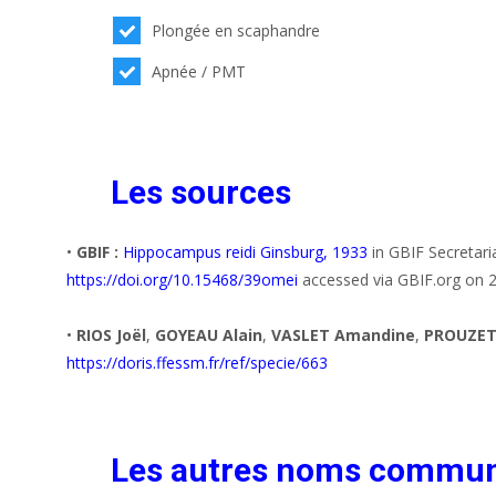
Plongée en scaphandre
Apnée / PMT
Les sources
•
GBIF :
Hippocampus reidi Ginsburg, 1933
in GBIF Secretari
https://doi.org/10.15468/39omei
accessed via GBIF.org on 
•
RIOS Joël
,
GOYEAU Alain
,
VASLET Amandine
,
PROUZET
https://doris.ffessm.fr/ref/specie/663
Les autres noms commu