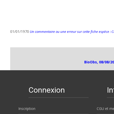
01/01/1970
Un commentaire ou une erreur sur cette fiche espèce : Cli
BioObs, 08/08/20
Connexion
I
Inscription
CGU et me