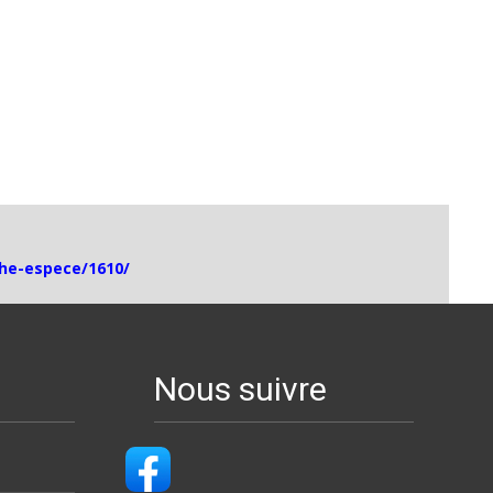
che-espece/1610/
Nous suivre