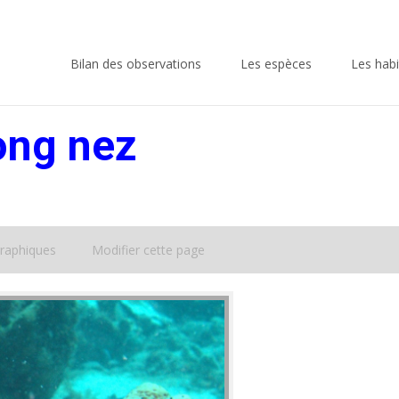
Skip
to
Bilan des observations
Les espèces
Les habi
content
ong nez
raphiques
Modifier cette page