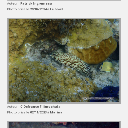
Auteur :
Patrick Ingremeau
Photo prise le
29/04/2024
à
Le bowl
Auteur :
C Defrance Filimoehala
Photo prise le
02/11/2023
à
Marina