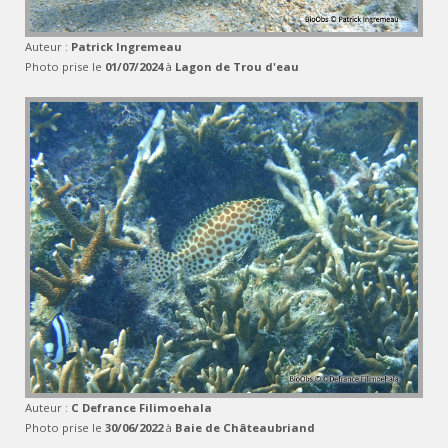
Auteur :
Patrick Ingremeau
Photo prise le
01/07/2024
à
Lagon de Trou d'eau
Auteur :
C Defrance Filimoehala
Photo prise le
30/06/2022
à
Baie de Châteaubriand