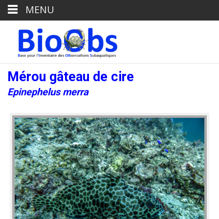
MENU
Mérou gâteau de cire
Epinephelus merra