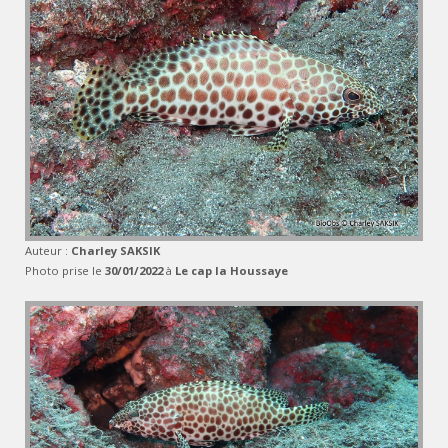
Auteur :
Charley SAKSIK
Photo prise le
30/01/2022
à
Le cap la Houssaye