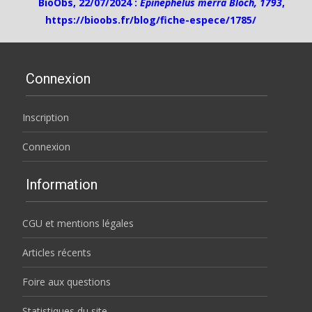
BioObs, 22/07/2024 :
Epinephelus merra Bloch, 1793
,
https://bioobs.fr/blog/fiche-espece/1785/
Connexion
Inscription
Connexion
Information
CGU et mentions légales
Articles récents
Foire aux questions
Statistiques du site