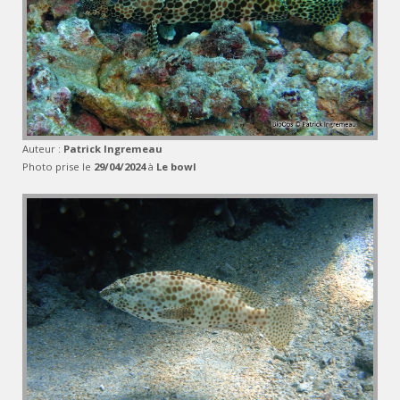
Auteur :
Patrick Ingremeau
Photo prise le
29/04/2024
à
Le bowl