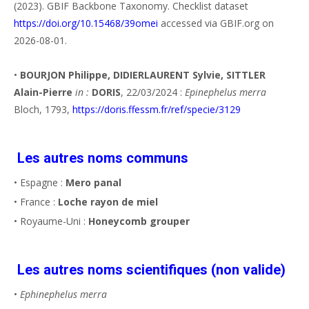
(2023). GBIF Backbone Taxonomy. Checklist dataset
https://doi.org/10.15468/39omei
accessed via GBIF.org on
2026-08-01.
•
BOURJON Philippe, DIDIERLAURENT Sylvie, SITTLER
Alain-Pierre
in :
DORIS
, 22/03/2024 :
Epinephelus merra
Bloch, 1793,
https://doris.ffessm.fr/ref/specie/3129
Les autres noms communs
• Espagne :
Mero panal
• France :
Loche rayon de miel
• Royaume-Uni :
Honeycomb grouper
Les autres noms scientifiques (non valide)
•
Ephinephelus merra