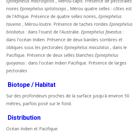
Epinephelus macrospilos
, Mérou-tapis: Présence de pectorales
noires
Epinephelus spilotoceps
, Mérou quatre selles : côtes est
de l'Afrique. Présence de quatre selles noires,
Epinephelus
tauvina
, Mérou-loutre. Présence de taches rondes
Epinephelus
bilobatus
: dans l'ouest de l'Australie.
Epinephelus faveatus
:
dans l'océan Indien. Présence de deux bandes sombres et
obliques sous les pectorales
Epinephelus maculatus
, dans le
Pacifique. Présence de deux selles blanches
Epinephelus
quoyanus
: dans l'océan Indien Pacifique. Présence de larges
pectorales
Biotope / Habitat
Sur des profondeurs proches de la surface jusqu'à environ 50
mètres, parfois posé sur le fond.
Distribution
Océan Indien et Pacifique.