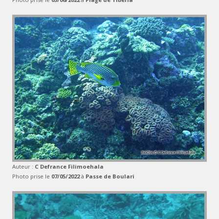
Auteur :
C Defrance Filimoehala
Photo prise le
07/05/2022
à
Passe de Boulari