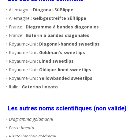
• Allemagne :
Diagonal-Süßlippe
• Allemagne :
Gelbgestreifte Süßlippe
• France :
Diagramme à bandes diagonales
• France :
Gaterin à bandes diagonales
• Royaume-Uni :
Diagonal-banded sweetlips
• Royaume-Uni :
Goldman's sweetlips
• Royaume-Uni :
Lined sweetlips
• Royaume-Uni :
Oblique-lined sweetlips
• Royaume-Uni :
Yellowbanded sweetlips
• Italie :
Gaterino lineato
Les autres noms scientifiques (non valide)
•
Diagramma goldmanni
•
Perca lineata
•
Plectorhinchus goldmani