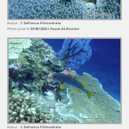
Auteur :
C Defrance Filimoehala
Photo prise le
07/05/2022
à
Passe de Boulari
Auteur :
C Defrance Filimoehala