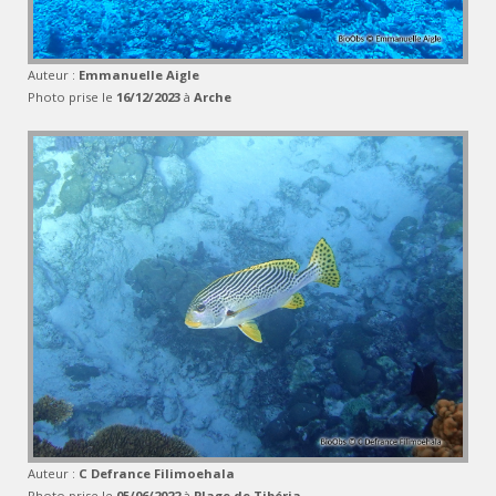
Auteur :
Emmanuelle Aigle
Photo prise le
16/12/2023
à
Arche
Auteur :
C Defrance Filimoehala
Photo prise le
05/06/2022
à
Plage de Tibéria