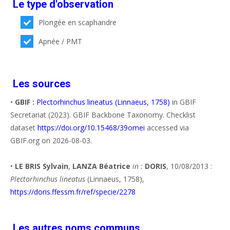
Le type d'observation
Plongée en scaphandre
Apnée / PMT
Les sources
•
GBIF :
Plectorhinchus lineatus (Linnaeus, 1758)
in GBIF
Secretariat (2023). GBIF Backbone Taxonomy. Checklist
dataset
https://doi.org/10.15468/39omei
accessed via
GBIF.org on 2026-08-03.
•
LE BRIS Sylvain
,
LANZA Béatrice
in :
DORIS
, 10/08/2013 :
Plectorhinchus lineatus
(Linnaeus, 1758),
https://doris.ffessm.fr/ref/specie/2278
Les autres noms communs