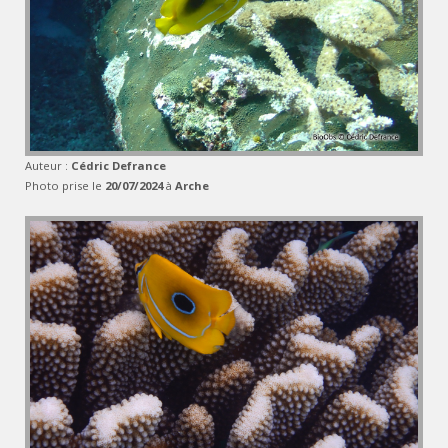
Auteur :
Cédric Defrance
Photo prise le
20/07/2024
à
Arche