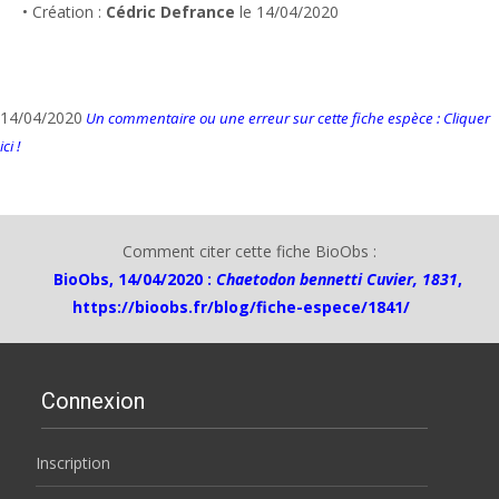
• Création :
Cédric Defrance
le 14/04/2020
14/04/2020
Un commentaire ou une erreur sur cette fiche espèce : Cliquer
ici !
Comment citer cette fiche BioObs :
BioObs, 14/04/2020 :
Chaetodon bennetti Cuvier, 1831
,
https://bioobs.fr/blog/fiche-espece/1841/
Connexion
Inscription