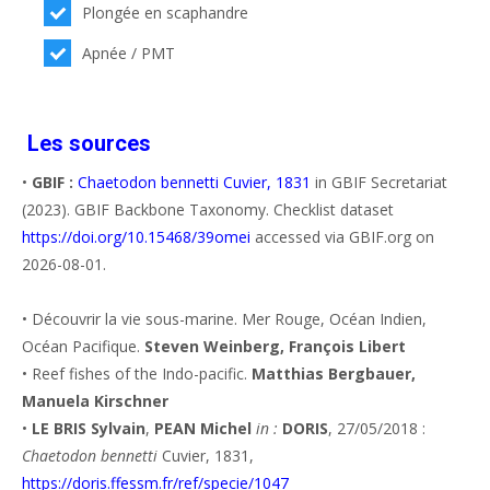
Plongée en scaphandre
Apnée / PMT
Les sources
•
GBIF :
Chaetodon bennetti Cuvier, 1831
in GBIF Secretariat
(2023). GBIF Backbone Taxonomy. Checklist dataset
https://doi.org/10.15468/39omei
accessed via GBIF.org on
2026-08-01.
• Découvrir la vie sous-marine. Mer Rouge, Océan Indien,
Océan Pacifique.
Steven Weinberg, François Libert
• Reef fishes of the Indo-pacific.
Matthias Bergbauer,
Manuela Kirschner
•
LE BRIS Sylvain
,
PEAN Michel
in :
DORIS
, 27/05/2018 :
Chaetodon bennetti
Cuvier, 1831,
https://doris.ffessm.fr/ref/specie/1047