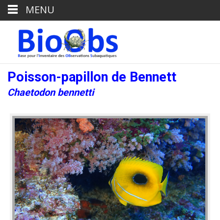
MENU
Poisson-papillon de Bennett
Chaetodon bennetti