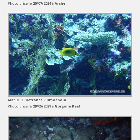
Photo prise le
20/07/2024
à
Arche
Auteur :
C Defrance Filimoehala
Photo prise le
29/05/2021
à
Gorgone Reef