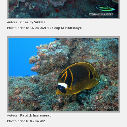
Auteur :
Charley SAKSIK
Photo prise le
13/06/2021
à
Le cap la Houssaye
Auteur :
Patrick Ingremeau
Photo prise le
05/07/2025