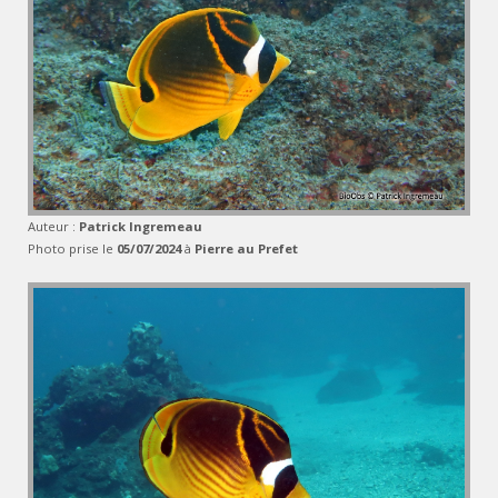
Auteur :
Patrick Ingremeau
Photo prise le
05/07/2024
à
Pierre au Prefet