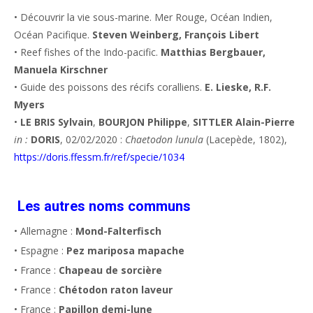
• Découvrir la vie sous-marine. Mer Rouge, Océan Indien,
Océan Pacifique.
Steven Weinberg, François Libert
• Reef fishes of the Indo-pacific.
Matthias Bergbauer,
Manuela Kirschner
• Guide des poissons des récifs coralliens.
E. Lieske, R.F.
Myers
•
LE BRIS Sylvain
,
BOURJON Philippe
,
SITTLER Alain-Pierre
in :
DORIS
, 02/02/2020 :
Chaetodon lunula
(Lacepède, 1802),
https://doris.ffessm.fr/ref/specie/1034
Les autres noms communs
• Allemagne :
Mond-Falterfisch
• Espagne :
Pez mariposa mapache
• France :
Chapeau de sorcière
• France :
Chétodon raton laveur
• France :
Papillon demi-lune