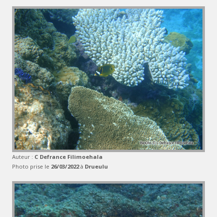
Auteur :
C Defrance Filimoehala
Photo prise le
26/03/2022
à
Drueulu