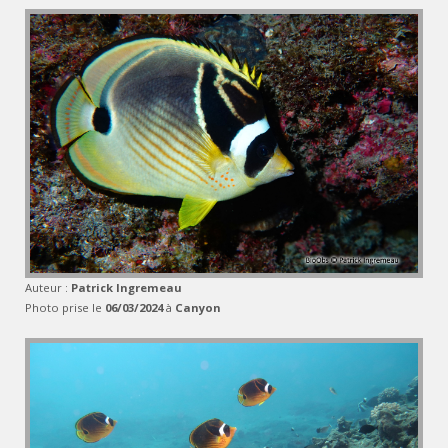
Auteur :
Patrick Ingremeau
Photo prise le
06/03/2024
à
Canyon