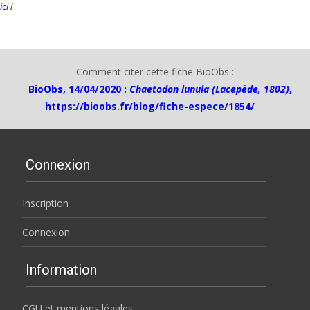
ici !
Comment citer cette fiche BioObs :
BioObs, 14/04/2020 :
Chaetodon lunula (Lacepède, 1802)
,
https://bioobs.fr/blog/fiche-espece/1854/
Connexion
Inscription
Connexion
Information
CGU et mentions légales