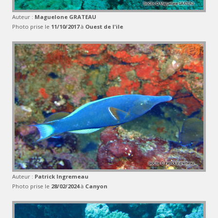
Auteur :
Maguelone GRATEAU
Photo prise le
11/10/2017
à
Ouest de l'ile
Auteur :
Patrick Ingremeau
Photo prise le
28/02/2024
à
Canyon