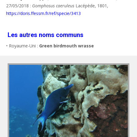
27/05/2018 :
Gomphosus caeruleus
Lacépède, 1801,
https://doris.ffessm.fr/ref/specie/3413
Les autres noms communs
• Royaume-Uni :
Green birdmouth wrasse