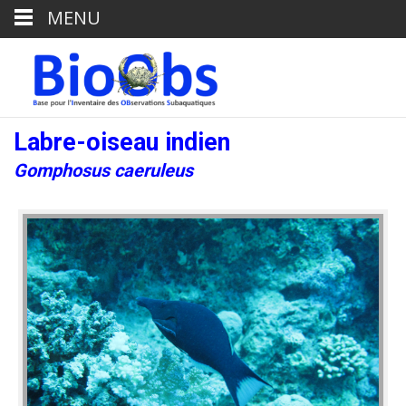
MENU
Labre-oiseau indien
Gomphosus caeruleus