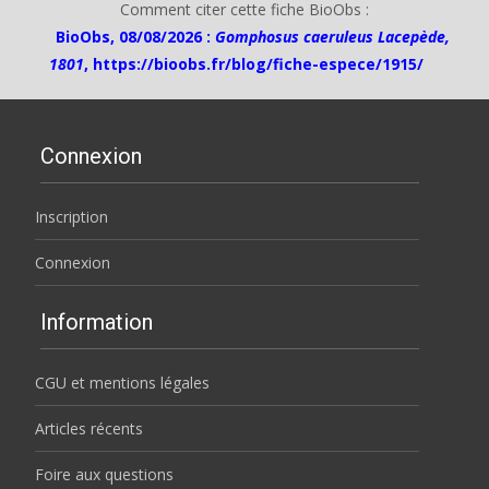
Comment citer cette fiche BioObs :
BioObs, 08/08/2026 :
Gomphosus caeruleus Lacepède,
1801
,
https://bioobs.fr/blog/fiche-espece/1915/
Connexion
Inscription
Connexion
Information
CGU et mentions légales
Articles récents
Foire aux questions