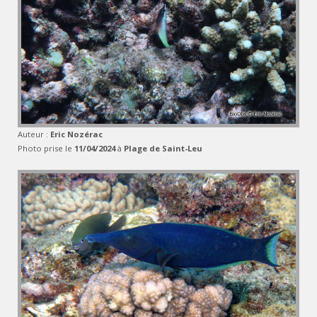
Auteur :
Eric Nozérac
Photo prise le
11/04/2024
à
Plage de Saint-Leu