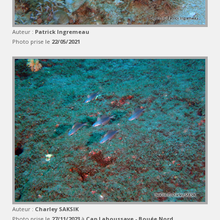
Auteur :
Patrick Ingremeau
Photo prise le
22/05/2021
Auteur :
Charley SAKSIK
Photo prise le
27/11/2023
à
Cap Lahoussaye - Bouée Nord