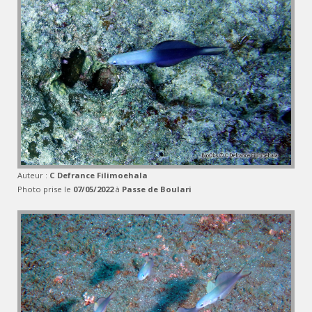
Auteur :
C Defrance Filimoehala
Photo prise le
07/05/2022
à
Passe de Boulari