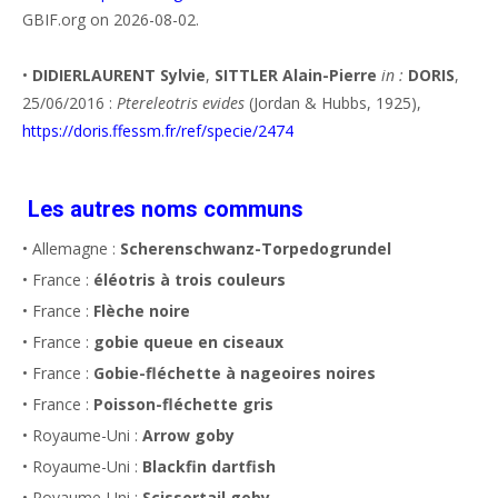
GBIF.org on 2026-08-02.
•
DIDIERLAURENT Sylvie
,
SITTLER Alain-Pierre
in :
DORIS
,
25/06/2016 :
Ptereleotris evides
(Jordan & Hubbs, 1925),
https://doris.ffessm.fr/ref/specie/2474
Les autres noms communs
• Allemagne :
Scherenschwanz-Torpedogrundel
• France :
éléotris à trois couleurs
• France :
Flèche noire
• France :
gobie queue en ciseaux
• France :
Gobie-fléchette à nageoires noires
• France :
Poisson-fléchette gris
• Royaume-Uni :
Arrow goby
• Royaume-Uni :
Blackfin dartfish
• Royaume-Uni :
Scissortail goby