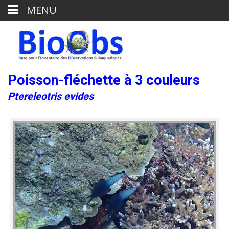
MENU
Poisson-fléchette à 3 couleurs
Ptereleotris evides