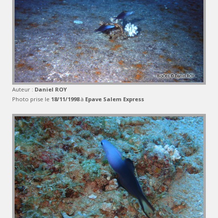
Auteur :
Daniel ROY
Photo prise le
18/11/1998
à
Epave Salem Express