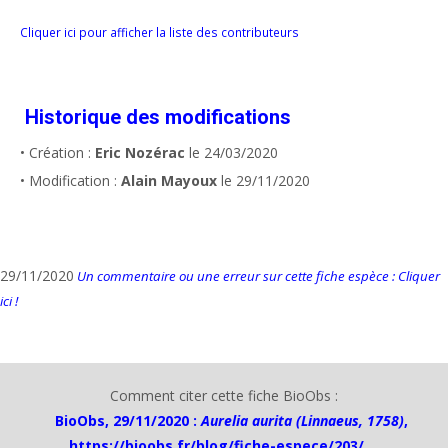
Cliquer ici pour afficher la liste des contributeurs
Historique des modifications
• Création :
Eric Nozérac
le 24/03/2020
• Modification :
Alain Mayoux
le 29/11/2020
29/11/2020
Un commentaire ou une erreur sur cette fiche espèce : Cliquer
ici !
Comment citer cette fiche BioObs :
BioObs, 29/11/2020 :
Aurelia aurita (Linnaeus, 1758)
,
https://bioobs.fr/blog/fiche-espece/203/