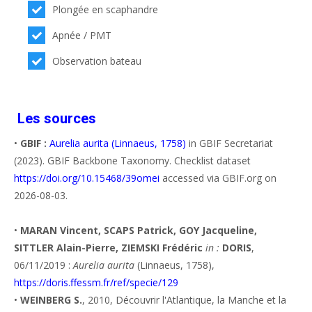
Plongée en scaphandre
Apnée / PMT
Observation bateau
Les sources
•
GBIF :
Aurelia aurita (Linnaeus, 1758)
in GBIF Secretariat
(2023). GBIF Backbone Taxonomy. Checklist dataset
https://doi.org/10.15468/39omei
accessed via GBIF.org on
2026-08-03.
•
MARAN Vincent, SCAPS Patrick, GOY Jacqueline,
SITTLER Alain-Pierre, ZIEMSKI Frédéric
in :
DORIS
,
06/11/2019 :
Aurelia aurita
(Linnaeus, 1758),
https://doris.ffessm.fr/ref/specie/129
•
WEINBERG S.
, 2010, Découvrir l'Atlantique, la Manche et la