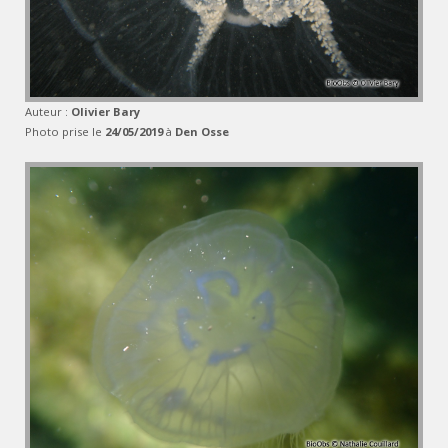
Auteur :
Olivier Bary
Photo prise le
24/05/2019
à
Den Osse