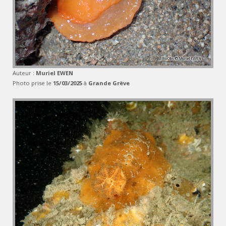
Auteur :
Muriel EWEN
Photo prise le
15/03/2025
à
Grande Grève