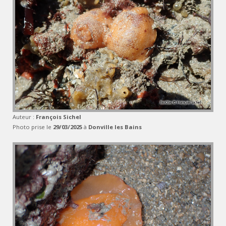
Auteur :
François Sichel
Photo prise le
29/03/2025
à
Donville les Bains