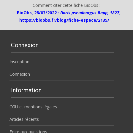
Comment citer cette fiche BioObs :
BioObs, 28/03/2022 :
Doris pseudoargus Rapp, 1827
,
https://bioobs.fr/blog/fiche-espece/2135/
Connexion
Inscription
Connexion
Information
CGU et mentions légales
Articles récents
Foire aux questions