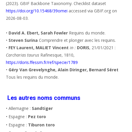
(2023). GBIF Backbone Taxonomy. Checklist dataset
https://doi.org/10.15468/39omei
accessed via GBIF.org on
2026-08-03.
•
David A. Ebert, Sarah Fowler
Requins du monde.
•
Steven Surina
Comprendre et plonger avec les requins.
•
FEY Laurent, MALIET Vincent
in :
DORIS
, 21/01/2021 :
Carcharias taurus
Rafinesque, 1810,
https://doris.ffessm.fr/ref/specie/1789
•
Géry Van Grevelynghe, Alain Diringer, Bernard Séret
Tous les requins du monde.
Les autres noms communs
• Allemagne :
Sandtiger
• Espagne :
Pez toro
• Espagne :
Tiburon toro