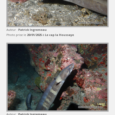
Auteur :
Patrick Ingremeau
Photo prise le
20/01/2025
à
Le cap la Houssaye
Auteur :
Patrick Ingremeau