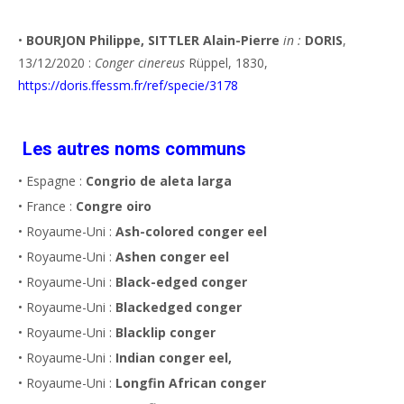
•
BOURJON Philippe, SITTLER Alain-Pierre
in :
DORIS
,
13/12/2020 :
Conger cinereus
Rüppel, 1830,
https://doris.ffessm.fr/ref/specie/3178
Les autres noms communs
• Espagne :
Congrio de aleta larga
• France :
Congre oiro
• Royaume-Uni :
Ash-colored conger eel
• Royaume-Uni :
Ashen conger eel
• Royaume-Uni :
Black-edged conger
• Royaume-Uni :
Blackedged conger
• Royaume-Uni :
Blacklip conger
• Royaume-Uni :
Indian conger eel,
• Royaume-Uni :
Longfin African conger