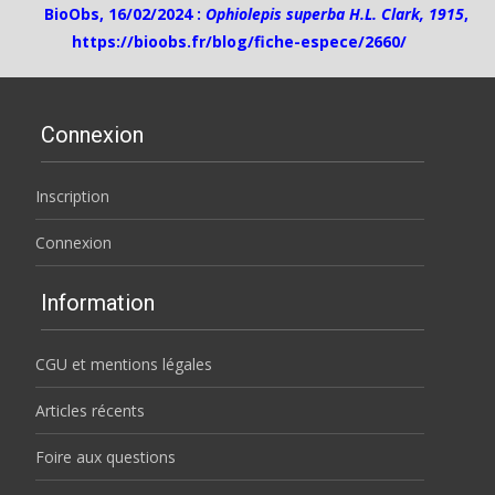
BioObs, 16/02/2024 :
Ophiolepis superba H.L. Clark, 1915
,
https://bioobs.fr/blog/fiche-espece/2660/
Connexion
Inscription
Connexion
Information
CGU et mentions légales
Articles récents
Foire aux questions