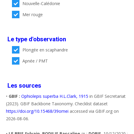
Nouvelle-Calédonie
Mer rouge
Le type d'observation
Plongée en scaphandre
Apnée / PMT
Les sources
•
GBIF :
Ophiolepis superba H.L.Clark, 1915
in GBIF Secretariat
(2023). GBIF Backbone Taxonomy. Checklist dataset
https://doi.org/10.15468/39omei
accessed via GBIF.org on
2026-08-06.
•
LE BRIS Sylvain, BODILIS Pascaline
in :
DORIS
, 10/12/2020 :