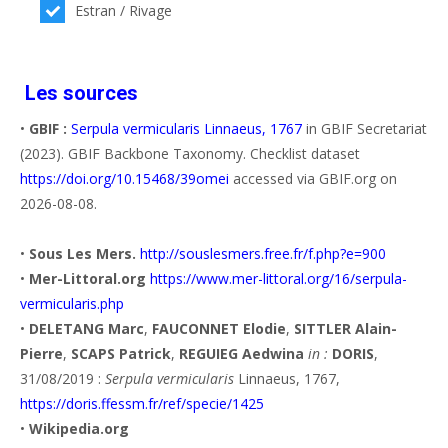
Estran / Rivage
Les sources
•
GBIF :
Serpula vermicularis Linnaeus, 1767
in GBIF Secretariat
(2023). GBIF Backbone Taxonomy. Checklist dataset
https://doi.org/10.15468/39omei
accessed via GBIF.org on
2026-08-08.
•
Sous Les Mers.
http://souslesmers.free.fr/f.php?e=900
•
Mer-Littoral.org
https://www.mer-littoral.org/16/serpula-
vermicularis.php
•
DELETANG Marc
,
FAUCONNET Elodie
,
SITTLER Alain-
Pierre
,
SCAPS Patrick
,
REGUIEG Aedwina
in :
DORIS
,
31/08/2019 :
Serpula vermicularis
Linnaeus, 1767,
https://doris.ffessm.fr/ref/specie/1425
•
Wikipedia.org