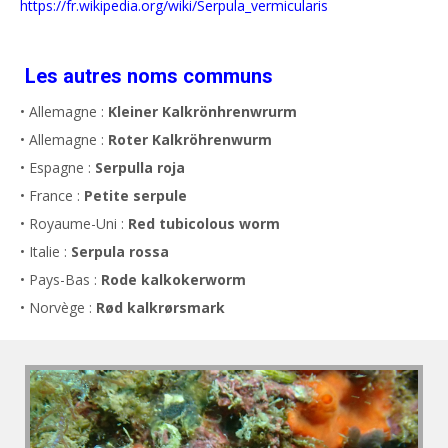
https://fr.wikipedia.org/wiki/Serpula_vermicularis
Les autres noms communs
• Allemagne :
Kleiner Kalkrönhrenwrurm
• Allemagne :
Roter Kalkröhrenwurm
• Espagne :
Serpulla roja
• France :
Petite serpule
• Royaume-Uni :
Red tubicolous worm
• Italie :
Serpula rossa
• Pays-Bas :
Rode kalkokerworm
• Norvège :
Rød kalkrørsmark