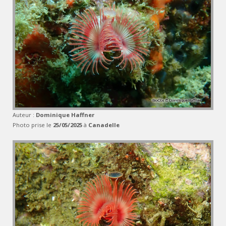
Auteur :
Dominique Haffner
Photo prise le
25/05/2025
à
Canadelle