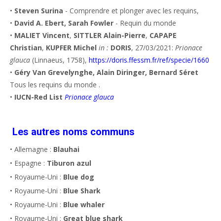
•
Steven Surina
- Comprendre et plonger avec les requins,
•
David A. Ebert, Sarah Fowler
- Requin du monde
•
MALIET Vincent
,
SITTLER Alain-Pierre
,
CAPAPE
Christian
,
KUPFER Michel
in :
DORIS
, 27/03/2021:
Prionace
glauca
(Linnaeus, 1758),
https://doris.ffessm.fr/ref/specie/1660
•
Géry Van Grevelynghe, Alain Diringer, Bernard Séret
Tous les requins du monde .
•
IUCN-Red List
Prionace glauca
Les autres noms communs
• Allemagne :
Blauhai
• Espagne :
Tiburon azul
• Royaume-Uni :
Blue dog
• Royaume-Uni :
Blue Shark
• Royaume-Uni :
Blue whaler
• Royaume-Uni :
Great blue shark