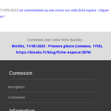
11/05/2023
Un commentaire ou une erreur sur cette fiche espèce : Cliquer
ici !
Comment citer cette fiche BioObs :
BioObs, 11/05/2023 :
Prionace glauca (Linnaeus, 1758)
,
https://bioobs.fr/blog/fiche-espece/2876/
Connexion
Inscription
Connexion
Information