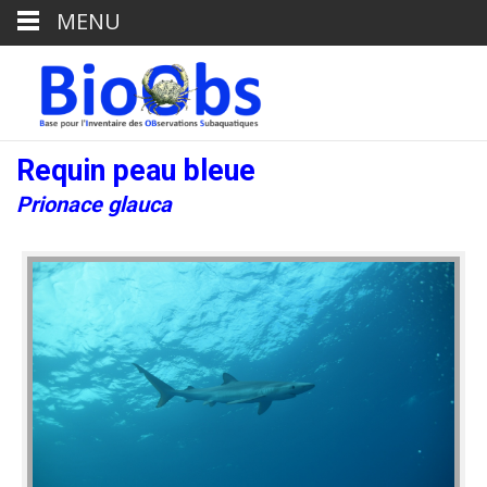
MENU
Requin peau bleue
Prionace glauca