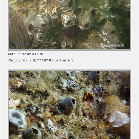
Auteur :
Yoann DENIS
Photo prise le
03/11/2018
à
Le Ponton