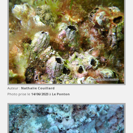
Auteur :
Nathalie Couillard
Photo prise le
14/06/2023
à
Le Ponton