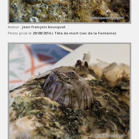
Auteur :
jean françois bousquet
Photo prise le
29/08/2014
à
Tête de mort (sec de la Fontaine)