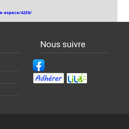
he-espece/4230/
Nous suivre