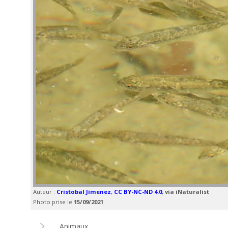
Auteur :
Cristobal Jimenez
,
CC BY-NC-ND 4.0
, via iNaturalist
Photo prise le
15/09/2021
Animaux