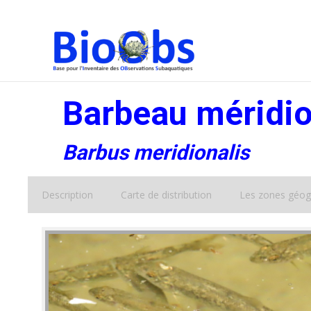
Barbeau méridio
Barbus meridionalis
Description
Carte de distribution
Les zones géog