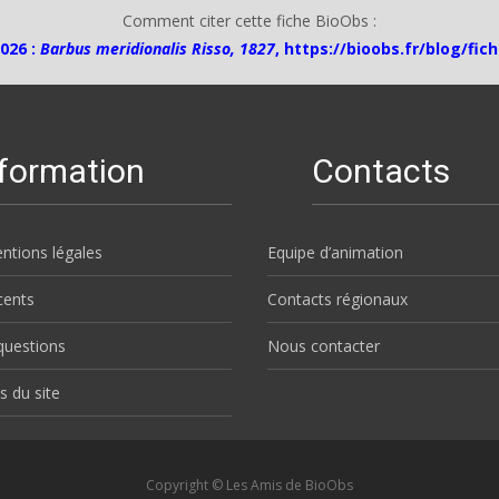
Comment citer cette fiche BioObs :
026 :
Barbus meridionalis Risso, 1827
,
https://bioobs.fr/blog/fic
nformation
Contacts
ntions légales
Equipe d’animation
écents
Contacts régionaux
questions
Nous contacter
s du site
Copyright © Les Amis de BioObs