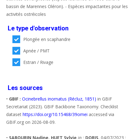
bassin de Marennes Oléron). - Espèces impactantes pour les
activités ostréicoles
Le type d'observation
Plongée en scaphandre
Apnée / PMT
Estran / Rivage
Les sources
•
GBIF :
Ocinebrellus inornatus (Récluz, 1851)
in GBIF
Secretariat (2023). GBIF Backbone Taxonomy. Checklist
dataset
https://doi.org/10.15468/39omei
accessed via
GBIF.org on 2026-08-09.
•
SABOURIN Nadine, HUET Sylvie
in :
DORIS
, 04/07/2023 :