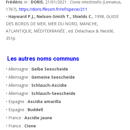
Frédéric
in :
DORIS
, 21/01/2021 :
Ciona intestinalis
(Linnaeus,
1767),
https://doris.ffessm.fr/ref/specie/211
•
Hayward P.J., Nelson-Smith T., Shields C.
, 1998, GUIDE
DES BORDS DE MER, MER DU NORD, MANCHE,
ATLANTIQUE, MÉDITERRANÉE , ed. Delachaux & Niestlé,
351p.
Les autres noms communs
• Allemagne :
Gelbe Seescheide
• Allemagne :
Gemeine Seescheide
• Allemagne :
Schlauch-Ascidie
• Allemagne :
Schlauch-Seescheide
• Espagne :
Ascidia amarilla
• Espagne :
Buddell
• France :
Ascidie jaune
• France :
Cione