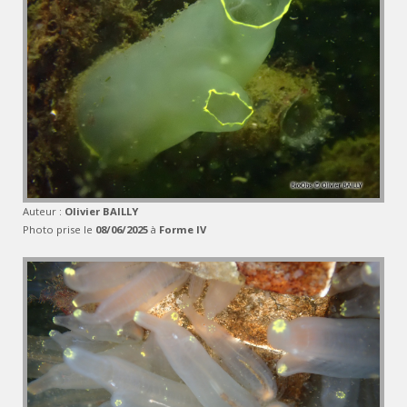
Auteur :
Olivier BAILLY
Photo prise le
08/06/2025
à
Forme IV