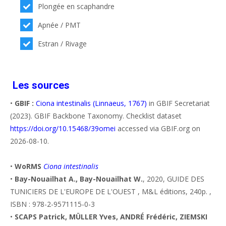
Plongée en scaphandre
Apnée / PMT
Estran / Rivage
Les sources
•
GBIF :
Ciona intestinalis (Linnaeus, 1767)
in GBIF Secretariat
(2023). GBIF Backbone Taxonomy. Checklist dataset
https://doi.org/10.15468/39omei
accessed via GBIF.org on
2026-08-10.
•
WoRMS
Ciona intestinalis
•
Bay-Nouailhat A., Bay-Nouailhat W.
, 2020, GUIDE DES
TUNICIERS DE L'EUROPE DE L'OUEST , M&L éditions, 240p. ,
ISBN : 978-2-9571115-0-3
•
SCAPS Patrick, MÜLLER Yves, ANDRÉ Frédéric, ZIEMSKI