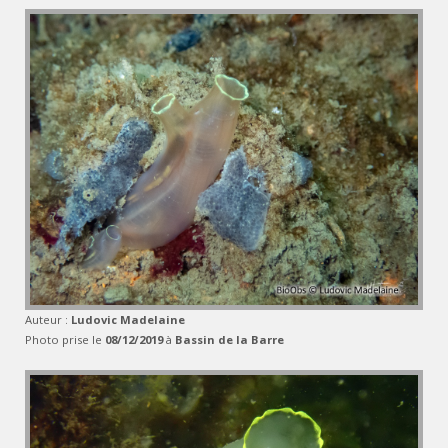
Auteur :
Ludovic Madelaine
Photo prise le
08/12/2019
à
Bassin de la Barre