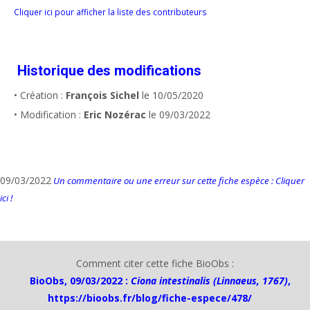
Cliquer ici pour afficher la liste des contributeurs
Historique des modifications
• Création :
François Sichel
le 10/05/2020
• Modification :
Eric Nozérac
le 09/03/2022
09/03/2022
Un commentaire ou une erreur sur cette fiche espèce : Cliquer
ici !
Comment citer cette fiche BioObs :
BioObs, 09/03/2022 :
Ciona intestinalis (Linnaeus, 1767)
,
https://bioobs.fr/blog/fiche-espece/478/