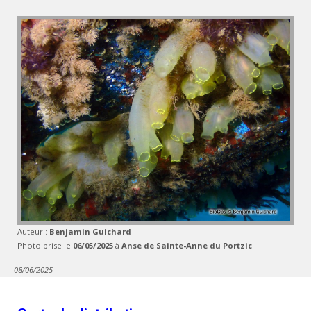
Auteur :
Benjamin Guichard
Photo prise le
06/05/2025
à
Anse de Sainte-Anne du Portzic
08/06/2025