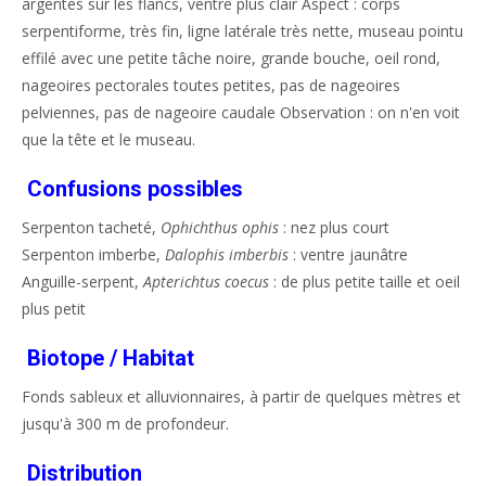
argentés sur les flancs, ventre plus clair Aspect : corps
serpentiforme, très fin, ligne latérale très nette, museau pointu
effilé avec une petite tâche noire, grande bouche, oeil rond,
nageoires pectorales toutes petites, pas de nageoires
pelviennes, pas de nageoire caudale Observation : on n'en voit
que la tête et le museau.
Confusions possibles
Serpenton tacheté,
Ophichthus ophis
: nez plus court
Serpenton imberbe,
Dalophis imberbis
: ventre jaunâtre
Anguille-serpent,
Apterichtus coecus
: de plus petite taille et oeil
plus petit
Biotope / Habitat
Fonds sableux et alluvionnaires, à partir de quelques mètres et
jusqu'à 300 m de profondeur.
Distribution