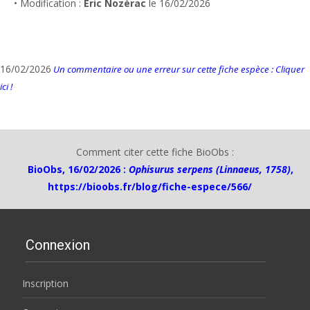
• Modification :
Eric Nozérac
le 16/02/2026
16/02/2026
Un commentaire ou une erreur sur cette fiche espèce : Cliquer
ici !
Comment citer cette fiche BioObs :
BioObs, 16/02/2026 :
Ophisurus serpens (Linnaeus, 1758)
,
https://bioobs.fr/blog/fiche-espece/566/
Connexion
Inscription