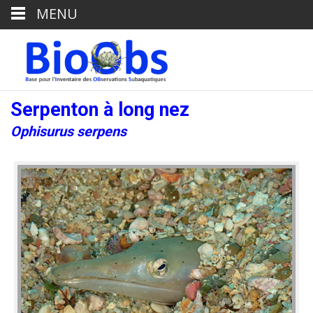
MENU
Serpenton à long nez
Ophisurus serpens