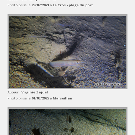
Photo prise le
29/07/2021
à
Le Cros - plage du port
Auteur :
Virginie Zajdel
Photo prise le
01/03/2025
à
Marseillan