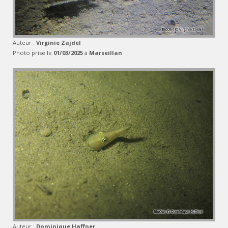
Auteur :
Virginie Zajdel
Photo prise le
01/03/2025
à
Marseillan
Auteur :
Dominique Haffner