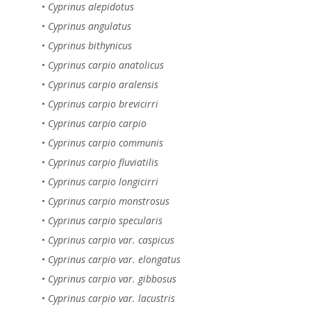
•
Cyprinus alepidotus
•
Cyprinus angulatus
•
Cyprinus bithynicus
•
Cyprinus carpio anatolicus
•
Cyprinus carpio aralensis
•
Cyprinus carpio brevicirri
•
Cyprinus carpio carpio
•
Cyprinus carpio communis
•
Cyprinus carpio fluviatilis
•
Cyprinus carpio longicirri
•
Cyprinus carpio monstrosus
•
Cyprinus carpio specularis
•
Cyprinus carpio var. caspicus
•
Cyprinus carpio var. elongatus
•
Cyprinus carpio var. gibbosus
•
Cyprinus carpio var. lacustris