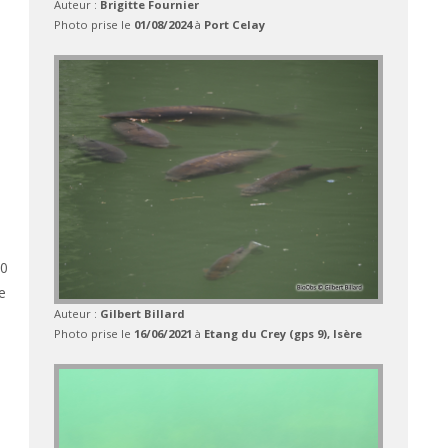
Auteur :
Brigitte Fournier
Photo prise le
01/08/2024
à
Port Celay
90
e
Auteur :
Gilbert Billard
e
Photo prise le
16/06/2021
à
Etang du Crey (gps 9), Isère