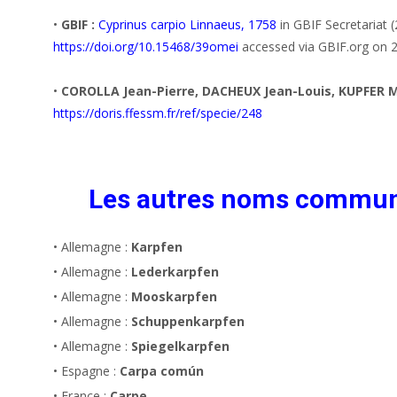
•
GBIF :
Cyprinus carpio Linnaeus, 1758
in GBIF Secretariat 
https://doi.org/10.15468/39omei
accessed via GBIF.org on 
•
COROLLA Jean-Pierre, DACHEUX Jean-Louis, KUPFER M
https://doris.ffessm.fr/ref/specie/248
Les autres noms commu
• Allemagne :
Karpfen
• Allemagne :
Lederkarpfen
• Allemagne :
Mooskarpfen
• Allemagne :
Schuppenkarpfen
• Allemagne :
Spiegelkarpfen
• Espagne :
Carpa común
• France :
Carpe