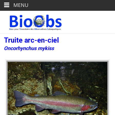
MENU
Truite arc-en-ciel
Oncorhynchus mykiss