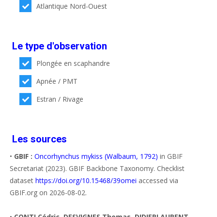
Atlantique Nord-Ouest
Le type d'observation
Plongée en scaphandre
Apnée / PMT
Estran / Rivage
Les sources
•
GBIF :
Oncorhynchus mykiss (Walbaum, 1792)
in GBIF
Secretariat (2023). GBIF Backbone Taxonomy. Checklist
dataset
https://doi.org/10.15468/39omei
accessed via
GBIF.org on 2026-08-02.
•
CONTI Cédric, DESVIGNES Thomas, DIDIERLAURENT