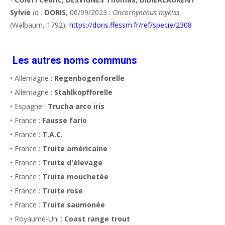
Sylvie
in :
DORIS
, 06/09/2023 :
Oncorhynchus mykiss
(Walbaum, 1792),
https://doris.ffessm.fr/ref/specie/2308
Les autres noms communs
• Allemagne :
Regenbogenforelle
• Allemagne :
Stahlkopfforelle
• Espagne :
Trucha arco iris
• France :
Fausse fario
• France :
T.A.C.
• France :
Truite américaine
• France :
Truite d'élevage
• France :
Truite mouchetée
• France :
Truite rose
• France :
Truite saumonée
• Royaume-Uni :
Coast range trout