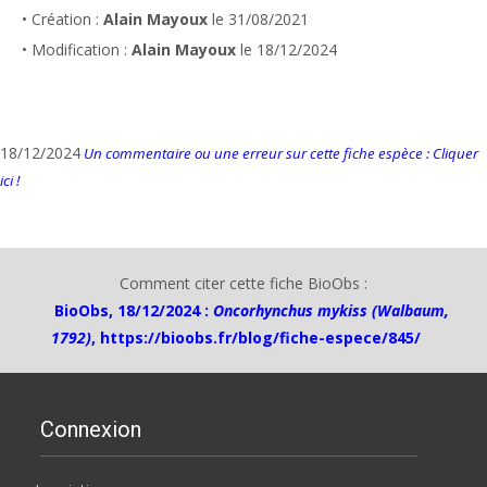
• Création :
Alain Mayoux
le 31/08/2021
• Modification :
Alain Mayoux
le 18/12/2024
18/12/2024
Un commentaire ou une erreur sur cette fiche espèce : Cliquer
ici !
Comment citer cette fiche BioObs :
BioObs, 18/12/2024 :
Oncorhynchus mykiss (Walbaum,
1792)
,
https://bioobs.fr/blog/fiche-espece/845/
Connexion