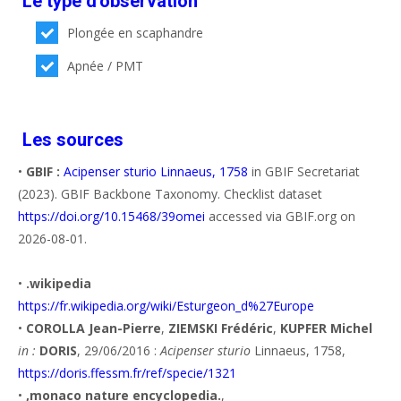
Le type d'observation
Plongée en scaphandre
Apnée / PMT
Les sources
•
GBIF :
Acipenser sturio Linnaeus, 1758
in GBIF Secretariat
(2023). GBIF Backbone Taxonomy. Checklist dataset
https://doi.org/10.15468/39omei
accessed via GBIF.org on
2026-08-01.
•
.wikipedia
https://fr.wikipedia.org/wiki/Esturgeon_d%27Europe
•
COROLLA Jean-Pierre
,
ZIEMSKI Frédéric
,
KUPFER Michel
in :
DORIS
, 29/06/2016 :
Acipenser sturio
Linnaeus, 1758,
https://doris.ffessm.fr/ref/specie/1321
•
,monaco nature encyclopedia.
,