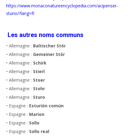
https://www.monaconatureencyclopedia.com/acipenser-
sturio/?lang=fr
Les autres noms communs
• Allemagne :
Baltischer Stör
• Allemagne :
Gemeiner Stör
• Allemagne :
Schirk
• Allemagne :
Stierl
• Allemagne :
Stoer
• Allemagne :
Stohr
• Allemagne :
Sturo
• Espagne :
Esturión común
• Espagne :
Marion
• Espagne :
Sollo
• Espagne :
Sollo real