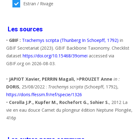
Estran / Rivage
Les sources
•
GBIF :
Trachemys scripta (Thunberg In Schoepff, 1792)
in
GBIF Secretariat (2023). GBIF Backbone Taxonomy. Checklist
dataset
https://doi.org/10.15468/39omei
accessed via
GBIF.org on 2026-08-03.
•
JAPIOT Xavier, PERRIN Magali, >PROUZET Anne
in :
DORIS
, 25/08/2022 :
Trachemys scripta
(Schoepff, 1792),
https://doris.ffessm.fr/ref/specie/1326
•
Corolla J.P., Kupfer M., Rochefort G., Sohier S.
, 2012 La
vie en eau douce Carnet du plongeur édition Neptune Plongée,
416p