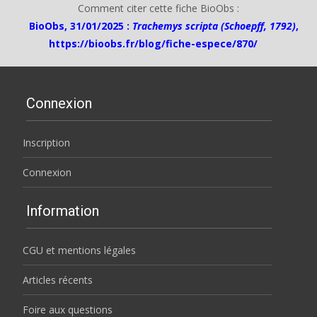
Comment citer cette fiche BioObs :
BioObs, 31/01/2025 :
Trachemys scripta (Schoepff, 1792)
,
https://bioobs.fr/blog/fiche-espece/870/
Connexion
Inscription
Connexion
Information
CGU et mentions légales
Articles récents
Foire aux questions