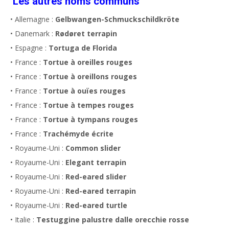
Les autres noms communs
• Allemagne :
Gelbwangen-Schmuckschildkröte
• Danemark :
Rødøret terrapin
• Espagne :
Tortuga de Florida
• France :
Tortue à oreilles rouges
• France :
Tortue à oreillons rouges
• France :
Tortue à ouïes rouges
• France :
Tortue à tempes rouges
• France :
Tortue à tympans rouges
• France :
Trachémyde écrite
• Royaume-Uni :
Common slider
• Royaume-Uni :
Elegant terrapin
• Royaume-Uni :
Red-eared slider
• Royaume-Uni :
Red-eared terrapin
• Royaume-Uni :
Red-eared turtle
• Italie :
Testuggine palustre dalle orecchie rosse