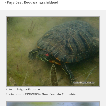
• Pays-Bas :
Roodwangschildpad
Auteur :
Brigitte Fournier
Photo prise le
29/05/2023
à
Plan d'eau du Colombier