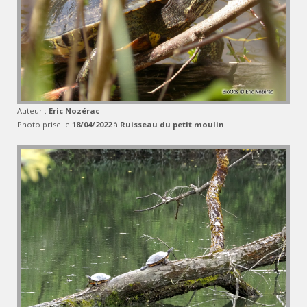
Auteur :
Eric Nozérac
Photo prise le
18/04/2022
à
Ruisseau du petit moulin