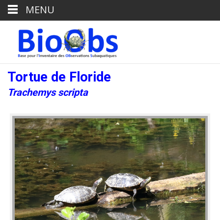
MENU
Tortue de Floride
Trachemys scripta