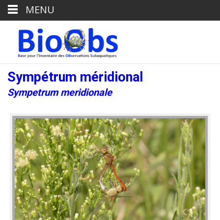
MENU
Sympétrum méridional
Sympetrum meridionale