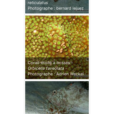
reticulatus
Photographe : bernard lejuez
Corail-étoilé à bosses -
Orbicella faveolata
Photographe : Adrien Weckel