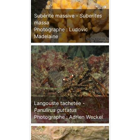
Subérite massive -
Suberites
massa
Photographe : Ludovic
Madelaine
Langouste tachetée -
Panulirus guttatus
Photographe : Adrien Weckel