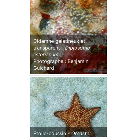
Didemne gélatineux et
transparent -
Diplosoma
listerianum
Photographe : Benjamin
Guichard
Etoile-coussin -
Oreaster