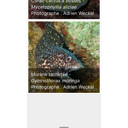
Corail-cactus à bosses -
Mycetophyllia aliciae
Photographe : Adrien Weckel
Murène tachetée -
Gymnothorax moringa
Photographe : Adrien Weckel