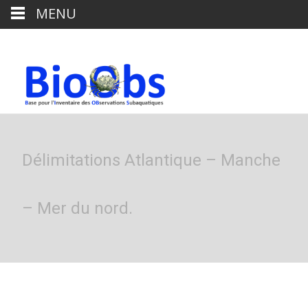
MENU
Délimitations Atlantique – Manche
– Mer du nord.