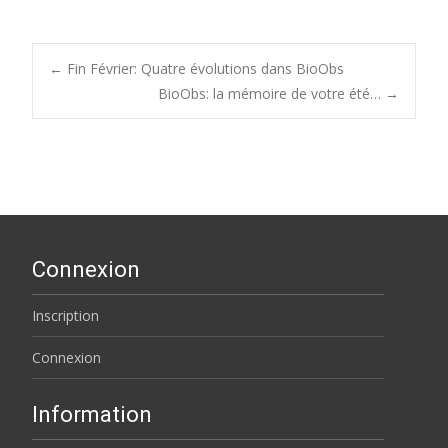
Post
←
Fin Février: Quatre évolutions dans BioObs
BioObs: la mémoire de votre été…
→
navigation
Connexion
Inscription
Connexion
Information