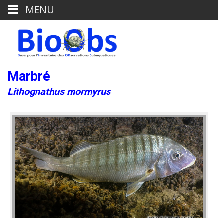
MENU
Marbré
Lithognathus mormyrus