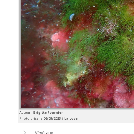
Auteur :
Brigitte Fournier
Photo prise le
06/05/2023
à
La Love
Végétaux