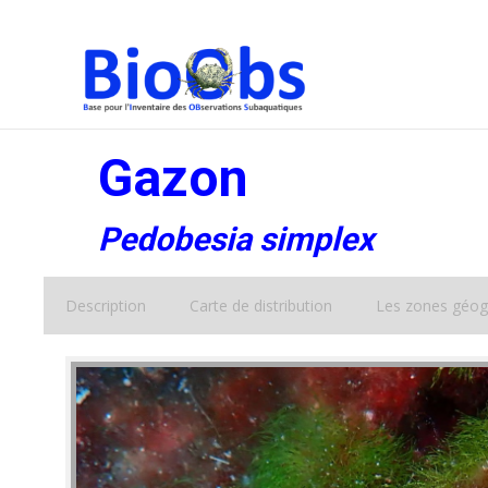
Gazon
Pedobesia simplex
Description
Carte de distribution
Les zones géog