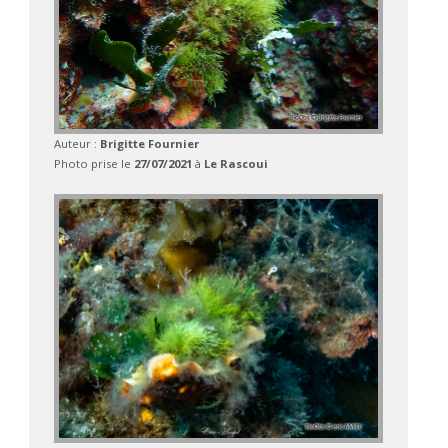
Auteur :
Brigitte Fournier
Photo prise le
27/07/2021
à
Le Rascoui