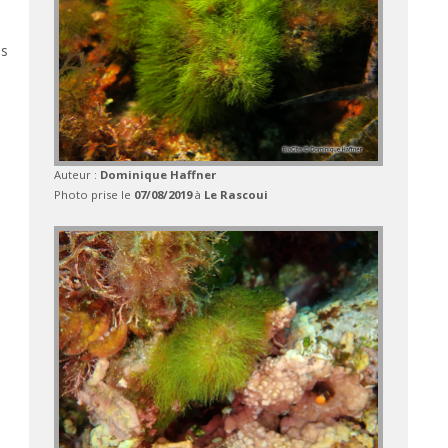
is
Auteur :
Dominique Haffner
Photo prise le
07/08/2019
à
Le Rascoui