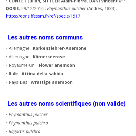
•
CONTET Julian
,
SITTLER Alain-Pierre
,
DANI Vincent
in :
DORIS
, 29/12/2016 :
Phymanthus pulcher
(Andrès, 1883),
https://doris.ffessm.fr/ref/specie/1517
Les autres noms communs
• Allemagne :
Korkenziehrer-Anemone
• Allemagne :
Körnerseerose
• Royaume-Uni :
Flower anemoon
• Italie :
Attina della sabbia
• Pays-Bas :
Wrattige anemoon
Les autres noms scientifiques (non valide)
•
Phymanthus pulcher
•
Phymanthus pulchra
•
Ragactis pulchra