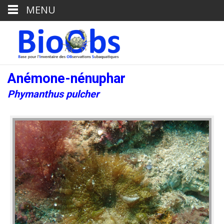
MENU
Anémone-nénuphar
Phymanthus pulcher