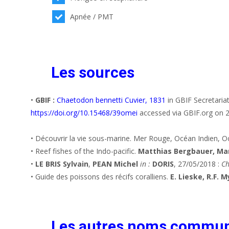
Apnée / PMT
Les sources
•
GBIF :
Chaetodon bennetti Cuvier, 1831
in GBIF Secretaria
https://doi.org/10.15468/39omei
accessed via GBIF.org on 
• Découvrir la vie sous-marine. Mer Rouge, Océan Indien, O
• Reef fishes of the Indo-pacific.
Matthias Bergbauer, Ma
•
LE BRIS Sylvain
,
PEAN Michel
in :
DORIS
, 27/05/2018 :
Ch
• Guide des poissons des récifs coralliens.
E. Lieske, R.F. 
Les autres noms commu