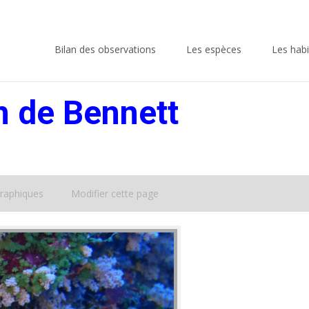
Skip
to
Bilan des observations
Les espèces
Les habi
content
n de Bennett
raphiques
Modifier cette page