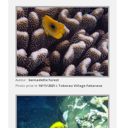
Auteur :
bernadette forest
Photo prise le
10/11/2021
à
Tokerau Village Fakarava