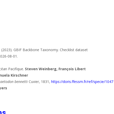
t (2023). GBIF Backbone Taxonomy. Checklist dataset
2026-08-01.
céan Pacifique.
Steven Weinberg, François Libert
nuela Kirschner
aetodon bennetti
Cuvier, 1831,
https://doris.ffessm.fr/ref/specie/1047
Myers
ns