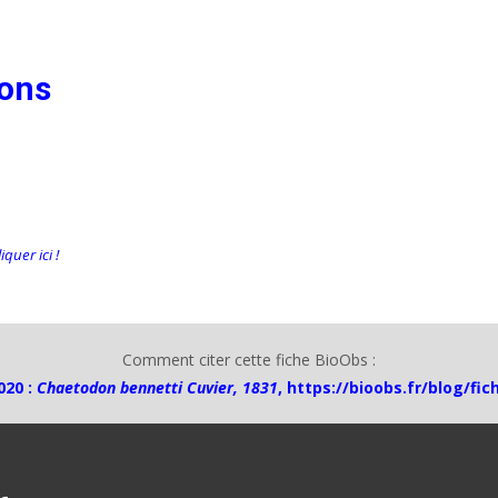
ions
quer ici !
Comment citer cette fiche BioObs :
020 :
Chaetodon bennetti Cuvier, 1831
,
https://bioobs.fr/blog/fi