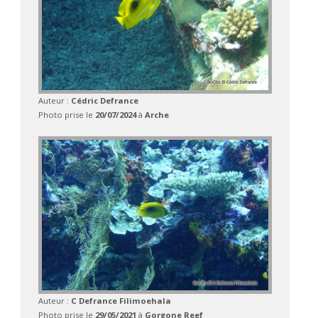
Auteur :
Cédric Defrance
Photo prise le
20/07/2024
à
Arche
Auteur :
C Defrance Filimoehala
Photo prise le
29/05/2021
à
Gorgone Reef