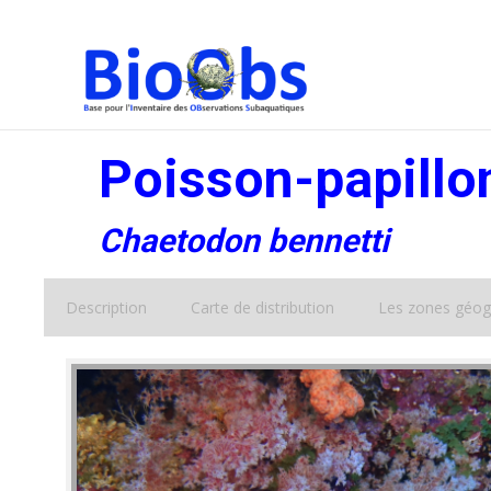
Poisson-papillo
Chaetodon bennetti
Description
Carte de distribution
Les zones géog