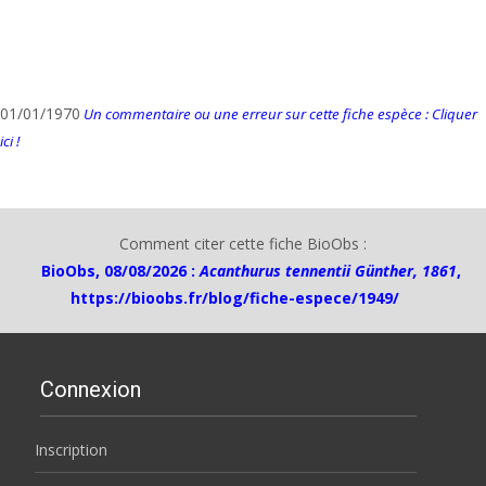
01/01/1970
Un commentaire ou une erreur sur cette fiche espèce : Cliquer
ici !
Comment citer cette fiche BioObs :
BioObs, 08/08/2026 :
Acanthurus tennentii Günther, 1861
,
https://bioobs.fr/blog/fiche-espece/1949/
Connexion
Inscription