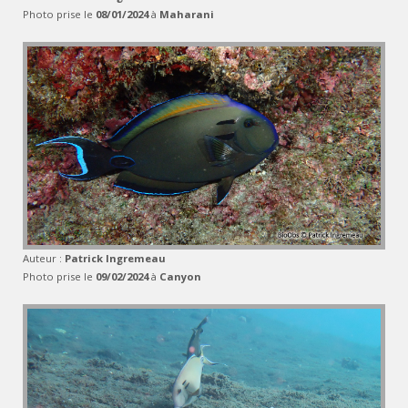
Photo prise le
08/01/2024
à
Maharani
Auteur :
Patrick Ingremeau
Photo prise le
09/02/2024
à
Canyon