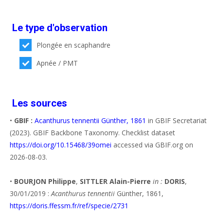
Le type d'observation
Plongée en scaphandre
Apnée / PMT
Les sources
•
GBIF :
Acanthurus tennentii Günther, 1861
in GBIF Secretariat
(2023). GBIF Backbone Taxonomy. Checklist dataset
https://doi.org/10.15468/39omei
accessed via GBIF.org on
2026-08-03.
•
BOURJON Philippe
,
SITTLER Alain-Pierre
in :
DORIS
,
30/01/2019 :
Acanthurus tennentii
Günther, 1861,
https://doris.ffessm.fr/ref/specie/2731