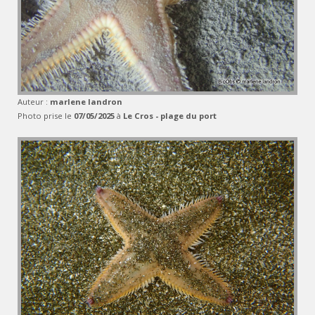
Auteur :
marlene landron
Photo prise le
07/05/2025
à
Le Cros - plage du port