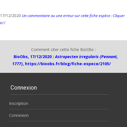
17/12/2020
Un commentaire ou une erreur sur cette fiche espèce : Cliquer
ici !
Comment citer cette fiche BioObs :
BioObs, 17/12/2020 :
Astropecten irregularis (Pennant,
1777)
,
https://bioobs.fr/blog/fiche-espece/2105/
Connexion
Inscription
Connexion