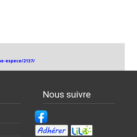
che-espece/2137/
Nous suivre