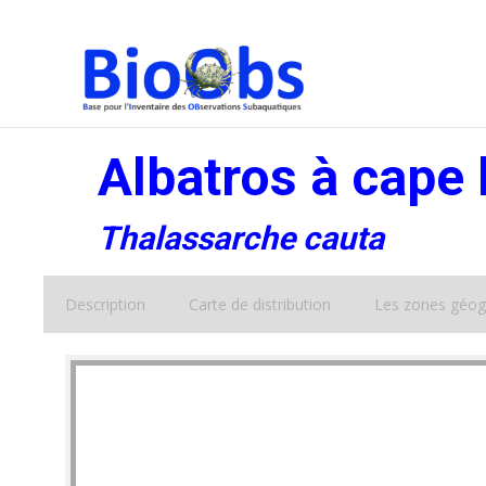
Albatros à cape
Thalassarche cauta
Description
Carte de distribution
Les zones géog