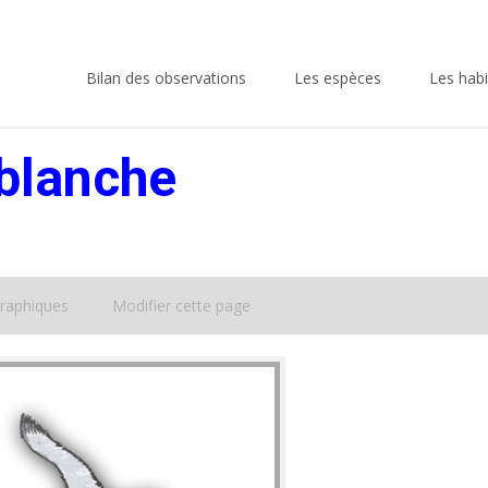
Skip
to
Bilan des observations
Les espèces
Les habi
content
 blanche
raphiques
Modifier cette page