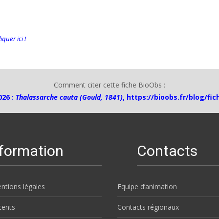
quer ici !
Comment citer cette fiche BioObs :
026 :
Thalassarche cauta (Gould, 1841)
,
https://bioobs.fr/blog/fi
nformation
Contacts
ntions légales
Equipe d’animation
écents
Contacts régionaux