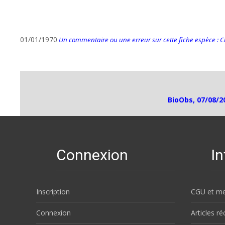
01/01/1970
Un commentaire ou une erreur sur cette fiche espèce : Cli
BioObs, 07/08/2
Connexion
I
Inscription
CGU et me
Connexion
Articles r