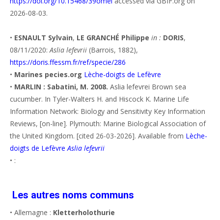
https://doi.org/10.15468/39omei
accessed via GBIF.org on
2026-08-03.
•
ESNAULT Sylvain
,
LE GRANCHÉ Philippe
in :
DORIS
,
08/11/2020:
Aslia lefevrii
(Barrois, 1882),
https://doris.ffessm.fr/ref/specie/286
•
Marines pecies.org
Lèche-doigts de Lefèvre
•
MARLIN : Sabatini, M. 2008.
Aslia lefevrei Brown sea
cucumber. In Tyler-Walters H. and Hiscock K. Marine Life
Information Network: Biology and Sensitivity Key Information
Reviews, [on-line]. Plymouth: Marine Biological Association of
the United Kingdom. [cited 26-03-2026]. Available from
Lèche-
doigts de Lefèvre
Aslia lefevrii
• :
Les autres noms communs
• Allemagne :
Kletterholothurie