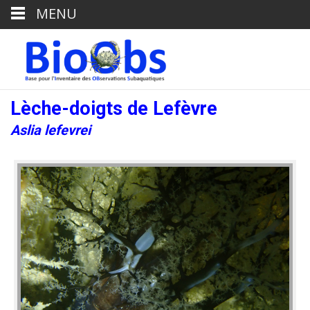
MENU
Lèche-doigts de Lefèvre
Aslia lefevrei