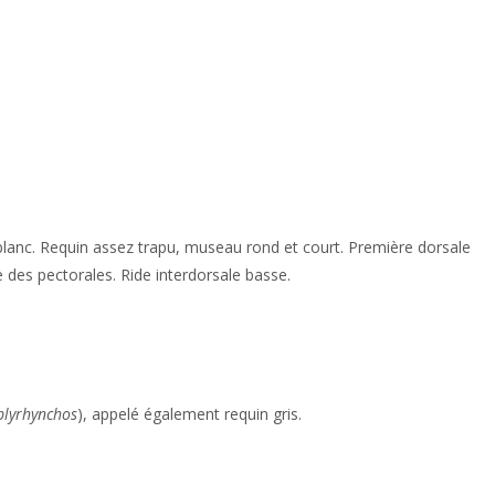
lanc. Requin assez trapu, museau rond et court. Première dorsale
xe des pectorales. Ride interdorsale basse.
lyrhynchos
), appelé également requin gris.