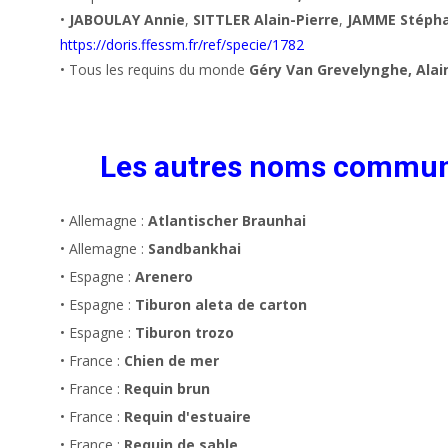
•
JABOULAY Annie
,
SITTLER Alain-Pierre
,
JAMME Stéph
https://doris.ffessm.fr/ref/specie/1782
• Tous les requins du monde
Géry Van Grevelynghe, Alain
Les autres noms commu
• Allemagne :
Atlantischer Braunhai
• Allemagne :
Sandbankhai
• Espagne :
Arenero
• Espagne :
Tiburon aleta de carton
• Espagne :
Tiburon trozo
• France :
Chien de mer
• France :
Requin brun
• France :
Requin d'estuaire
• France :
Requin de sable