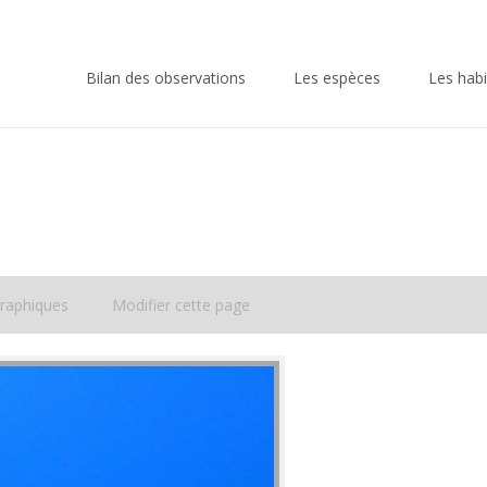
Skip
to
Bilan des observations
Les espèces
Les habi
content
raphiques
Modifier cette page