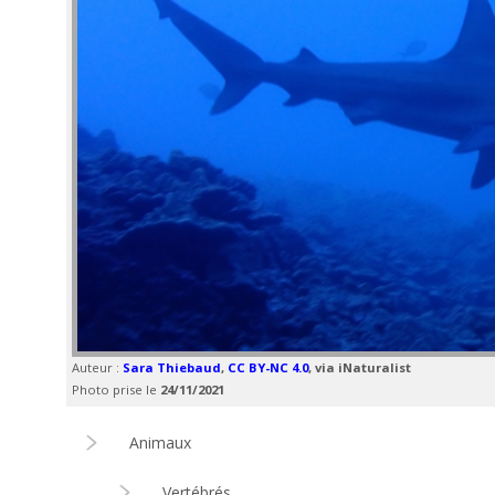
Auteur :
Sara Thiebaud
,
CC BY-NC 4.0
, via iNaturalist
Photo prise le
24/11/2021
Animaux
Vertébrés