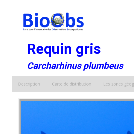
Requin gris
Carcharhinus plumbeus
Description
Carte de distribution
Les zones géog