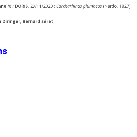
ane
in :
DORIS
, 29/11/2020 :
Carcharhinus plumbeus
(Nardo, 1827),
 Diringer, Bernard séret
ns