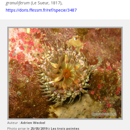
granuliferum
(Le Sueur, 1817),
https://doris.ffessm.fr/ref/specie/3487
Auteur :
Adrien Weckel
Photo prise le
25/05/2019
à
Les trois pointes