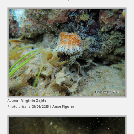
Auteur :
Virginie Zajdel
Photo prise le
03/01/2025
à
Anse Figuier