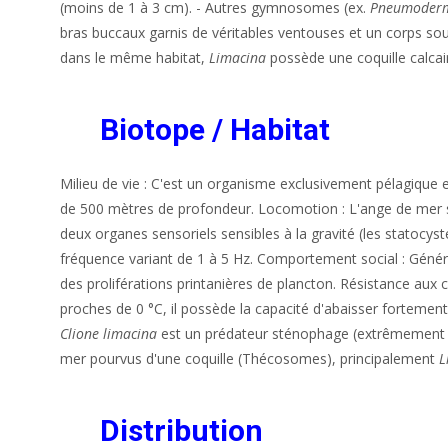
(moins de 1 à 3 cm). - Autres gymnosomes (ex.
Pneumoderm
bras buccaux garnis de véritables ventouses et un corps so
dans le même habitat,
Limacina
possède une coquille calcair
Biotope / Habitat
Milieu de vie : C'est un organisme exclusivement pélagique e
de 500 mètres de profondeur. Locomotion : L'ange de mer se 
deux organes sensoriels sensibles à la gravité (les statocys
fréquence variant de 1 à 5 Hz. Comportement social : Généra
des proliférations printanières de plancton. Résistance aux
proches de 0 °C, il possède la capacité d'abaisser fortemen
Clione limacina
est un prédateur sténophage (extrêmement spé
mer pourvus d'une coquille (Thécosomes), principalement
L
Distribution