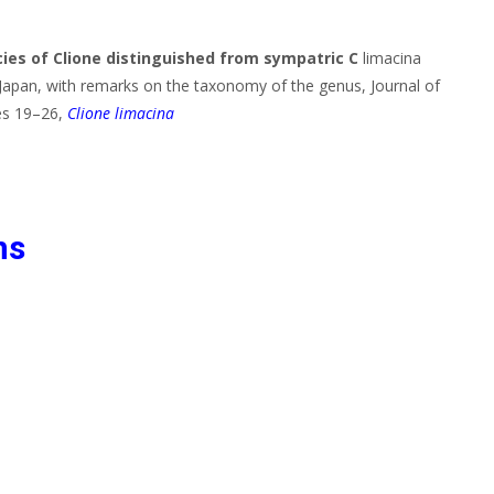
es of Clione distinguished from sympatric C
limacina
apan, with remarks on the taxonomy of the genus, Journal of
es 19–26,
Clione limacina
ns