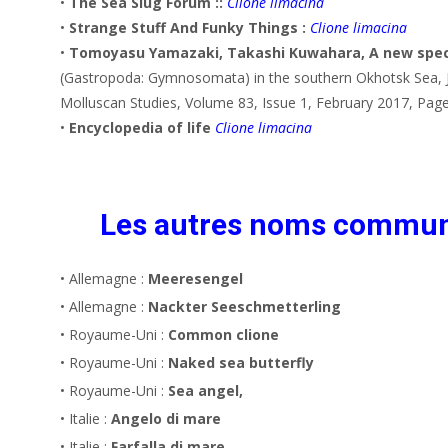
•
The Sea Slug Forum ::
Clione limacina
•
Strange Stuff And Funky Things :
Clione limacina
•
Tomoyasu Yamazaki, Takashi Kuwahara, A new speci
(Gastropoda: Gymnosomata) in the southern Okhotsk Sea, J
Molluscan Studies, Volume 83, Issue 1, February 2017, Pag
•
Encyclopedia of life
Clione limacina
Les autres noms commu
• Allemagne :
Meeresengel
• Allemagne :
Nackter Seeschmetterling
• Royaume-Uni :
Common clione
• Royaume-Uni :
Naked sea butterfly
• Royaume-Uni :
Sea angel,
• Italie :
Angelo di mare
• Italie :
Farfalla di mare