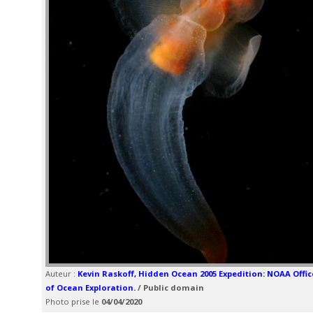
Auteur :
Kevin Raskoff, Hidden Ocean 2005 Expedition: NOAA Offic
of Ocean Exploration.
/ Public domain
Photo prise le
04/04/2020