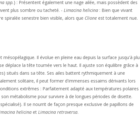
a spp.
) : Présentent également une nage ailée, mais possèdent des
uvent plus sombre ou tacheté. -
Limacina helicina
: Bien que vivant
e spiralée senestre bien visible, alors que
Clione
est totalement nue.
t mésopélagique. Il évolue en pleine eau depuis la surface jusqu'à plu
déplace la tête tournée vers le haut. Il ajuste son équilibre grâce à
tes) situés dans sa tête. Ses ailes battent rythmiquement à une
lement solitaire, il peut former d'immenses essaims dérivants lors
 conditions extrêmes : Parfaitement adapté aux températures polaires
t son métabolisme pour survivre à de longues périodes de disette.
cialisé). Il se nourrit de façon presque exclusive de papillons de
imacina helicina
et
Limacina retroversa
.