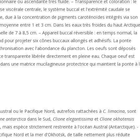
onnaire ou ascendante très fluide. – Transparence et coloration : le
sse viscérale centrale, le système buccal et l'extrémité caudale se
se, due à la concentration de pigments caroténoïdes intégrés via son
n moyenne entre 1 et 3 cm. Dans les eaux très froides du haut Arctique
elle de 7 à 8,5 cm. – Appareil buccal réversible : en temps normal, la
d pour projeter six cônes buccaux allongés et adhésifs. La ponte
nchronisation avec l'abondance du plancton. Les oeufs sont déposés
te transparente libérée directement en pleine eau. Chaque oeuf est
ans une matrice mucilagineuse protectrice qui maintient la ponte à 
ustral ou le Pacifique Nord, autrefois rattachées à
C. limacina
, sont
one antarctica
dans le Sud,
Clione elegantissima
et
Clione okhotensis
, mais espèce strictement restreinte à l'océan Austral (Antarctique). -
ifique Nord et la mer d'Okhotsk, de taille nettement plus réduite