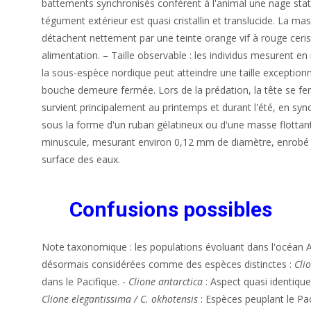
battements synchronisés confèrent à l'animal une nage stati
tégument extérieur est quasi cristallin et translucide. La ma
détachent nettement par une teinte orange vif à rouge ceri
alimentation. – Taille observable : les individus mesurent e
la sous-espèce nordique peut atteindre une taille exceptionn
bouche demeure fermée. Lors de la prédation, la tête se fen
survient principalement au printemps et durant l'été, en sy
sous la forme d'un ruban gélatineux ou d'une masse flottan
minuscule, mesurant environ 0,12 mm de diamètre, enrobé d
surface des eaux.
Confusions possibles
Note taxonomique : les populations évoluant dans l'océan A
désormais considérées comme des espèces distinctes :
Cli
dans le Pacifique. -
Clione antarctica
: Aspect quasi identique
Clione elegantissima / C. okhotensis
: Espèces peuplant le Pac