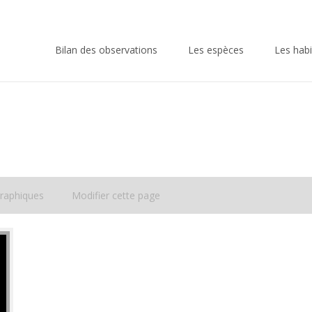
Skip
to
Bilan des observations
Les espèces
Les habi
content
raphiques
Modifier cette page