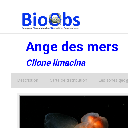
Ange des mers
Clione limacina
Description
Carte de distribution
Les zones géog