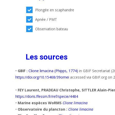
Plongée en scaphandre
Apnée / PMT
Observation bateau
Les sources
•
GBIF :
Clione limacina (Phipps, 1774)
in GBIF Secretariat (
https://doi.org/10.15468/39omei
accessed via GBIF.org on 
•
FEY Laurent, PRADEAU Christophe, SITTLER Alain-Pie
https://doris.ffessm.fr/ref/specie/4484
•
Marine espèces WoRMS
Clione limacina
•
Observatoire du plancton :
Clione limacina