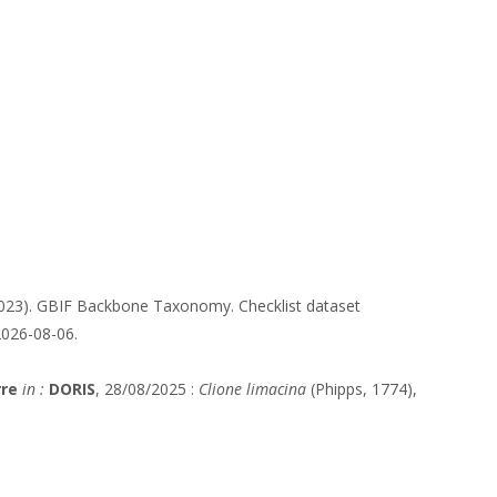
2023). GBIF Backbone Taxonomy. Checklist dataset
2026-08-06.
rre
in :
DORIS
, 28/08/2025 :
Clione limacina
(Phipps, 1774),