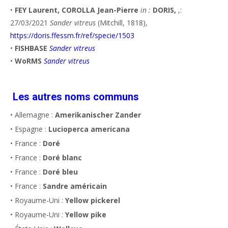
•
FEY Laurent, COROLLA Jean-Pierre
in :
DORIS,
,:
27/03/2021
Sander vitreus
(Mitchill, 1818),
https://doris.ffessm.fr/ref/specie/1503
•
FISHBASE
Sander vitreus
•
WoRMS
Sander vitreus
Les autres noms communs
• Allemagne :
Amerikanischer Zander
• Espagne :
Lucioperca americana
• France :
Doré
• France :
Doré blanc
• France :
Doré bleu
• France :
Sandre américain
• Royaume-Uni :
Yellow pickerel
• Royaume-Uni :
Yellow pike