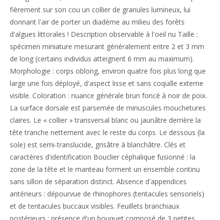
fièrement sur son cou un collier de granules lumineux, lui
donnant l'air de porter un diadème au milieu des forêts
d'algues littorales ! Description observable à l'oeil nu Taille :
spécimen miniature mesurant généralement entre 2 et 3 mm
de long (certains individus atteignent 6 mm au maximum).
Morphologie : corps oblong, environ quatre fois plus long que
large une fois déployé, d'aspect lisse et sans coquille externe
visible. Coloration : nuance générale brun foncé à noir de poix.
La surface dorsale est parsemée de minuscules mouchetures
claires. Le « collier » transversal blanc ou jaunâtre derrière la
tête tranche nettement avec le reste du corps. Le dessous (la
sole) est semi-translucide, grisâtre à blanchâtre. Clés et
caractères d'identification Bouclier céphalique fusionné : la
zone de la tête et le manteau forment un ensemble continu
sans sillon de séparation distinct. Absence d'appendices
antérieurs : dépourvue de rhinophores (tentacules sensoriels)
et de tentacules buccaux visibles. Feuillets branchiaux
postérieurs : présence d'un bouquet composé de 3 petites