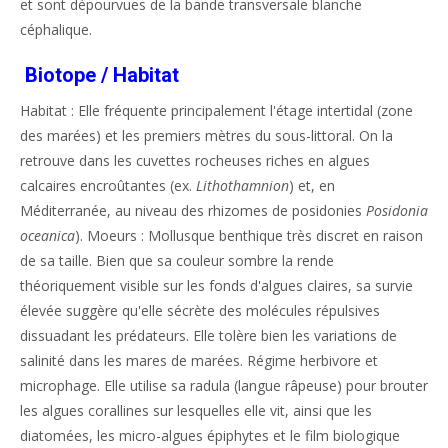
et sont dépourvues de la bande transversale blanche
céphalique.
Biotope / Habitat
Habitat : Elle fréquente principalement l'étage intertidal (zone
des marées) et les premiers mètres du sous-littoral. On la
retrouve dans les cuvettes rocheuses riches en algues
calcaires encroûtantes (ex.
Lithothamnion
) et, en
Méditerranée, au niveau des rhizomes de posidonies
Posidonia
oceanica
). Moeurs : Mollusque benthique très discret en raison
de sa taille. Bien que sa couleur sombre la rende
théoriquement visible sur les fonds d'algues claires, sa survie
élevée suggère qu'elle sécrète des molécules répulsives
dissuadant les prédateurs. Elle tolère bien les variations de
salinité dans les mares de marées. Régime herbivore et
microphage. Elle utilise sa radula (langue râpeuse) pour brouter
les algues corallines sur lesquelles elle vit, ainsi que les
diatomées, les micro-algues épiphytes et le film biologique