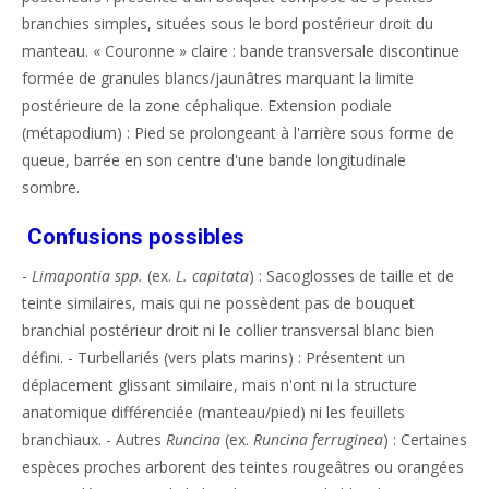
branchies simples, situées sous le bord postérieur droit du
manteau. « Couronne » claire : bande transversale discontinue
formée de granules blancs/jaunâtres marquant la limite
postérieure de la zone céphalique. Extension podiale
(métapodium) : Pied se prolongeant à l'arrière sous forme de
queue, barrée en son centre d'une bande longitudinale
sombre.
Confusions possibles
-
Limapontia spp.
(ex.
L. capitata
) : Sacoglosses de taille et de
teinte similaires, mais qui ne possèdent pas de bouquet
branchial postérieur droit ni le collier transversal blanc bien
défini. - Turbellariés (vers plats marins) : Présentent un
déplacement glissant similaire, mais n'ont ni la structure
anatomique différenciée (manteau/pied) ni les feuillets
branchiaux. - Autres
Runcina
(ex.
Runcina ferruginea
) : Certaines
espèces proches arborent des teintes rougeâtres ou orangées