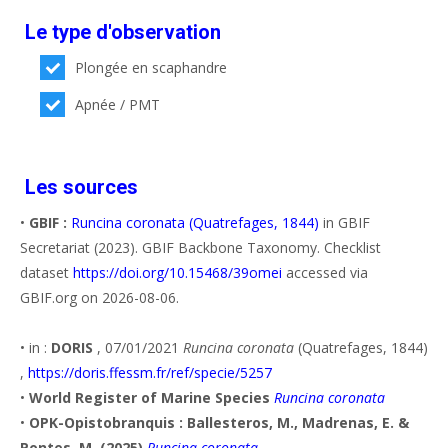
Le type d'observation
Plongée en scaphandre
Apnée / PMT
Les sources
•
GBIF :
Runcina coronata (Quatrefages, 1844)
in GBIF
Secretariat (2023). GBIF Backbone Taxonomy. Checklist
dataset
https://doi.org/10.15468/39omei
accessed via
GBIF.org on 2026-08-06.
•
in :
DORIS
, 07/01/2021
Runcina coronata
(Quatrefages, 1844)
,
https://doris.ffessm.fr/ref/specie/5257
•
World Register of Marine Species
Runcina coronata
•
OPK-Opistobranquis : Ballesteros, M., Madrenas, E. &
Pontes, M. (2025)
Runcina coronata