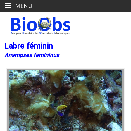
MENU
Labre féminin
Anampses femininus