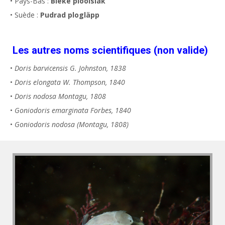
• Pays-Bas :
Bleke plooislak
• Suède :
Pudrad plogläpp
Les autres noms scientifiques (non valide)
•
Doris barvicensis G. Johnston, 1838
•
Doris elongata W. Thompson, 1840
•
Doris nodosa Montagu, 1808
•
Goniodoris emarginata Forbes, 1840
•
Goniodoris nodosa (Montagu, 1808)