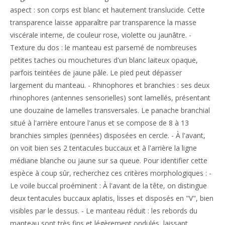
aspect : son corps est blanc et hautement translucide. Cette
transparence laisse apparaître par transparence la masse
viscérale interne, de couleur rose, violette ou jaunâtre. -
Texture du dos : le manteau est parsemé de nombreuses
petites taches ou mouchetures d'un blanc laiteux opaque,
parfois teintées de jaune pâle. Le pied peut dépasser
largement du manteau. - Rhinophores et branchies : ses deux
rhinophores (antennes sensorielles) sont lamellés, présentant
une douzaine de lamelles transversales. Le panache branchial
situé à l'arrière entoure l'anus et se compose de 8 à 13
branchies simples (pennées) disposées en cercle. - À l'avant,
on voit bien ses 2 tentacules buccaux et à l'arrière la ligne
médiane blanche ou jaune sur sa queue. Pour identifier cette
espèce à coup sûr, recherchez ces critères morphologiques : -
Le voile buccal proéminent : À l'avant de la tête, on distingue
deux tentacules buccaux aplatis, lisses et disposés en "V", bien
visibles par le dessus. - Le manteau réduit : les rebords du
manteau sont très fins et légèrement ondulés, laissant