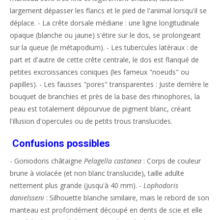
largement dépasser les flancs et le pied de l'animal lorsqu'il se
déplace. - La crête dorsale médiane : une ligne longitudinale
opaque (blanche ou jaune) s'étire sur le dos, se prolongeant
sur la queue (le métapodium). - Les tubercules latéraux : de
part et d'autre de cette crête centrale, le dos est flanqué de
petites excroissances coniques (les fameux "noeuds" ou
papilles). - Les fausses "pores" transparentes : Juste derrière le
bouquet de branchies et près de la base des rhinophores, la
peau est totalement dépourvue de pigment blanc, créant
l'illusion d'opercules ou de petits trous translucides.
Confusions possibles
- Goniodoris châtaigne
Pelagella castanea
: Corps de couleur
brune à violacée (et non blanc translucide), taille adulte
nettement plus grande (jusqu'à 40 mm). -
Lophodoris
danielsseni
: Silhouette blanche similaire, mais le rebord de son
manteau est profondément découpé en dents de scie et elle