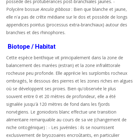
possède des protubérances post-branchiales jaunes. -
Polycère bossue
Ancula gibbosa
: Bien que blanche et jaune,
elle n'a pas de crête médiane sur le dos et possède de longs
appendices pointus (processus extra-branchiaux) autour des
branchies et des rhinophores.
Biotope / Habitat
Cette espèce benthique vit principalement dans la zone de
balancement des marées (estran) et la zone infralittorale
rocheuse peu profonde. Elle apprécie les surplombs rocheux
ombragés, le dessous des pierres et les zones riches en algues
où se développent ses proies. Bien qu'observée le plus
souvent entre 0 et 20 mètres de profondeur, elle a été
signalée jusqu'à 120 mètres de fond dans les fjords
norvégiens. Le goniodoris blanc effectue une transition
alimentaire remarquable au cours de sa vie (changement de
niche ontogénique) : - Les juvéniles : ils se nourrissent
exclusivement de bryozoaires encroûtants, en particulier