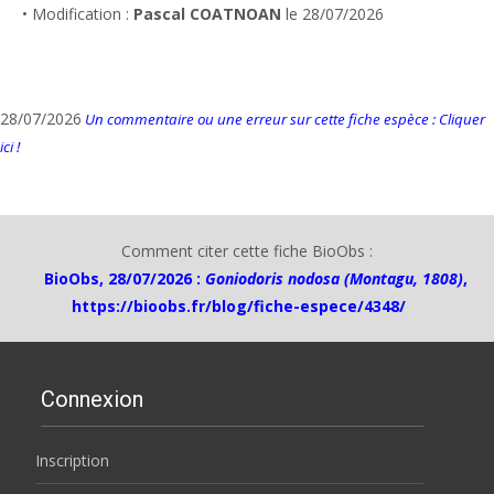
• Modification :
Pascal COATNOAN
le 28/07/2026
28/07/2026
Un commentaire ou une erreur sur cette fiche espèce : Cliquer
ici !
Comment citer cette fiche BioObs :
BioObs, 28/07/2026 :
Goniodoris nodosa (Montagu, 1808)
,
https://bioobs.fr/blog/fiche-espece/4348/
Connexion
Inscription