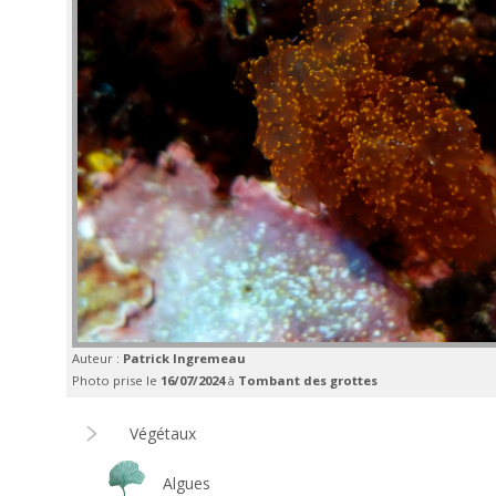
Auteur :
Patrick Ingremeau
Photo prise le
16/07/2024
à
Tombant des grottes
Végétaux
Algues