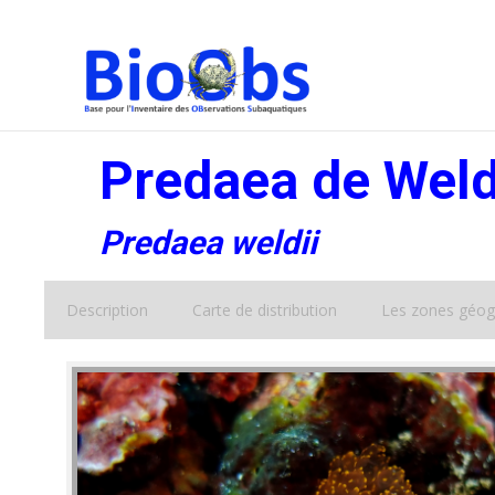
Predaea de Wel
Predaea weldii
Description
Carte de distribution
Les zones géog