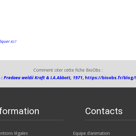
quer ici !
Comment citer cette fiche BioObs :
 :
Predaea weldii Kraft & I.A.Abbott, 1971
,
https://bioobs.fr/blog
nformation
Contacts
ntions légales
Equipe d’animation