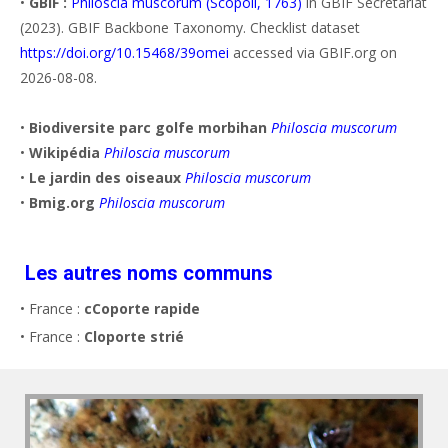
•
GBIF :
Philoscia muscorum (Scopoli, 1763)
in GBIF Secretariat
(2023). GBIF Backbone Taxonomy. Checklist dataset
https://doi.org/10.15468/39omei
accessed via GBIF.org on
2026-08-08.
•
Biodiversite parc golfe morbihan
Philoscia muscorum
•
Wikipédia
Philoscia muscorum
•
Le jardin des oiseaux
Philoscia muscorum
•
Bmig.org
Philoscia muscorum
Les autres noms communs
• France :
cCoporte rapide
• France :
Cloporte strié