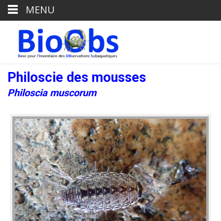
MENU
Philoscie des mousses
Philoscia muscorum