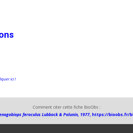
ions
quer ici !
Comment citer cette fiche BioObs :
enogobiops feroculus Lubbock & Polunin, 1977
,
https://bioobs.fr/