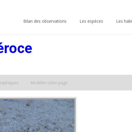
Skip
to
Bilan des observations
Les espèces
Les habi
content
éroce
raphiques
Modifier cette page