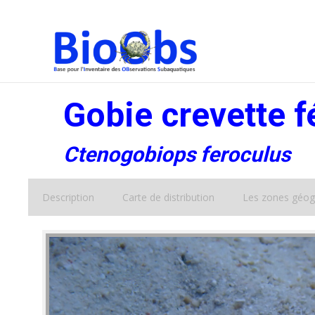
Gobie crevette f
Ctenogobiops feroculus
Description
Carte de distribution
Les zones géog