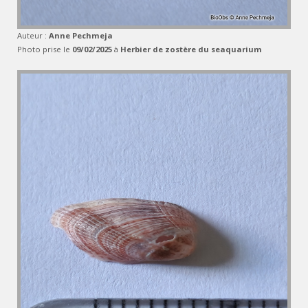
Auteur :
Anne Pechmeja
Photo prise le
09/02/2025
à
Herbier de zostère du seaquarium