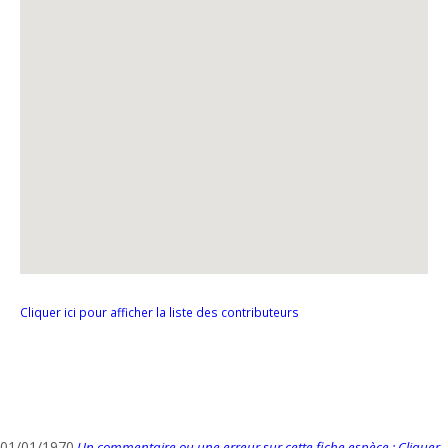
Cliquer ici pour afficher la liste des contributeurs
01/01/1970
Un commentaire ou une erreur sur cette fiche espèce : Cliquer