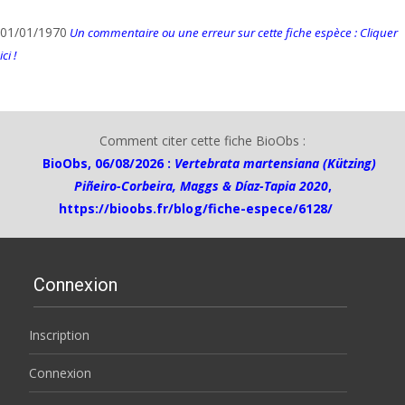
01/01/1970
Un commentaire ou une erreur sur cette fiche espèce : Cliquer
ici !
Comment citer cette fiche BioObs :
BioObs, 06/08/2026 :
Vertebrata martensiana (Kützing)
Piñeiro-Corbeira, Maggs & Díaz-Tapia 2020
,
https://bioobs.fr/blog/fiche-espece/6128/
Connexion
Inscription
Connexion