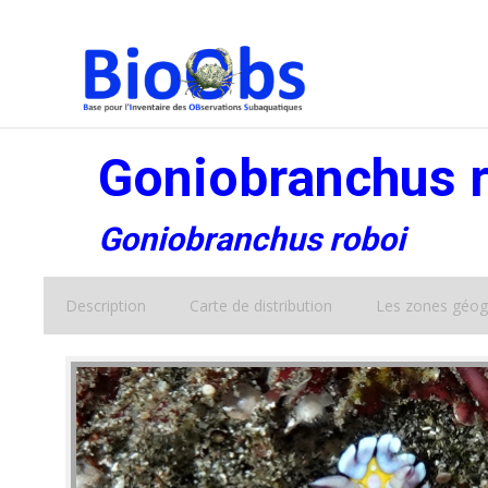
Goniobranchus 
Goniobranchus roboi
Description
Carte de distribution
Les zones géog