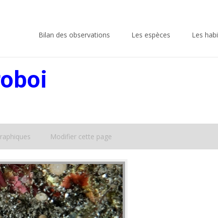
Skip
to
Bilan des observations
Les espèces
Les habi
content
roboi
raphiques
Modifier cette page