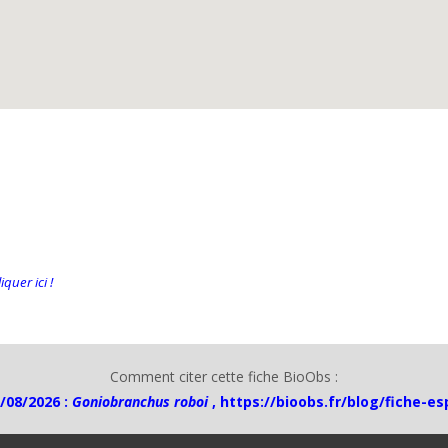
quer ici !
Comment citer cette fiche BioObs :
/08/2026 :
Goniobranchus roboi
,
https://bioobs.fr/blog/fiche-e