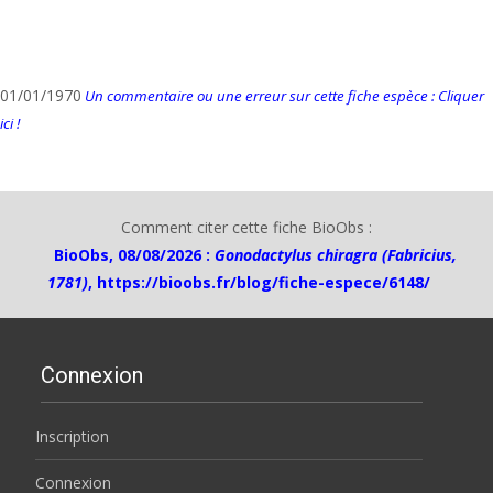
01/01/1970
Un commentaire ou une erreur sur cette fiche espèce : Cliquer
ici !
Comment citer cette fiche BioObs :
BioObs, 08/08/2026 :
Gonodactylus chiragra (Fabricius,
1781)
,
https://bioobs.fr/blog/fiche-espece/6148/
Connexion
Inscription
Connexion