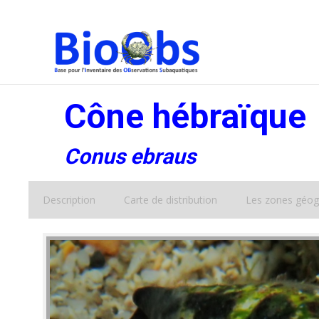
Cône hébraïque
Conus ebraus
Description
Carte de distribution
Les zones géog