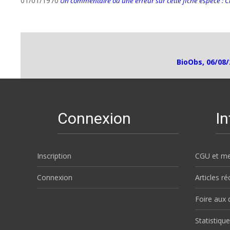
01/01/1970
Un commentaire ou une erreur sur cette fiche espèce : Cli
BioObs, 06/08/
Connexion
I
Inscription
CGU et me
Connexion
Articles r
Foire aux 
Statistique