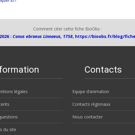
quer ici !
Comment citer cette fiche BioObs :
2026 :
Conus ebraeus Linnaeus, 1758
,
https://bioobs.fr/blog/fic
nformation
Contacts
ntions légales
Equipe d’animation
écents
Contacts régionaux
questions
Nous contacter
s du site