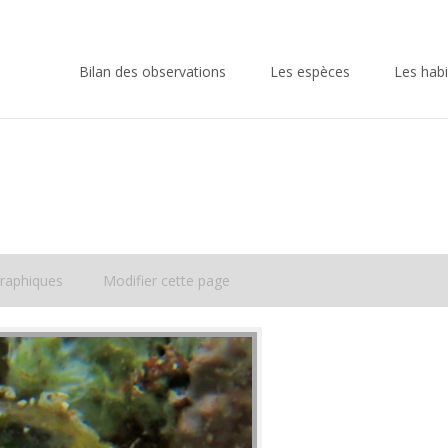
Skip
to
Bilan des observations
Les espèces
Les habi
content
raphiques
Modifier cette page